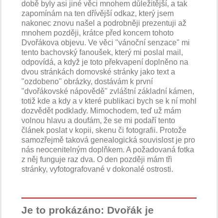
době byly asi jiné věci mnohem důležitější, a tak
zapomínám na ten dřívější odkaz, který jsem
nakonec znovu našel a podrobněji prezentuji až
mnohem později, krátce před koncem tohoto
Dvořákova objevu. Ve věci "vánoční senzace" mi
tento bachovský fanoušek, který mi poslal mail,
odpovídá, a když je toto překvapení doplněno na
dvou stránkách domovské stránky jako text a
"ozdobeno" obrázky, dostávám k první
"dvořákovské nápovědě" zvláštní základní kámen,
totiž kde a kdy a v které publikaci bych se k ní mohl
dozvědět podklady. Mimochodem, teď už mám
volnou hlavu a doufám, že se mi podaří tento
článek poslat v kopii, skenu či fotografii. Protože
samozřejmě taková genealogická souvislost je pro
nás neocenitelným doplňkem. A požadovaná fotka
z něj funguje raz dva. O den později mám tři
stránky, vyfotografované v dokonalé ostrosti.
Je to prokázáno: Dvořák je