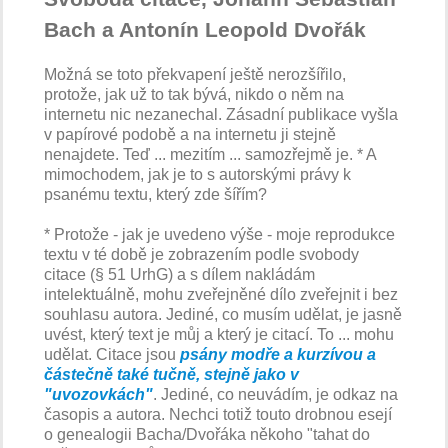
Bach a Antonín Leopold Dvořák
Možná se toto překvapení ještě nerozšířilo,
protože, jak už to tak bývá, nikdo o něm na
internetu nic nezanechal. Zásadní publikace vyšla
v papírové podobě a na internetu ji stejně
nenajdete. Teď ... mezitím ... samozřejmě je. * A
mimochodem, jak je to s autorskými právy k
psanému textu, který zde šířím?
* Protože - jak je uvedeno výše - moje reprodukce
textu v té době je zobrazením podle svobody
citace (§ 51 UrhG) a s dílem nakládám
intelektuálně, mohu zveřejněné dílo zveřejnit i bez
souhlasu autora. Jediné, co musím udělat, je jasně
uvést, který text je můj a který je citací. To ... mohu
udělat. Citace jsou
psány modře a kurzívou a
částečně také tučně, stejně jako v
"uvozovkách"
. Jediné, co neuvádím, je odkaz na
časopis a autora. Nechci totiž touto drobnou esejí
o genealogii Bacha/Dvořáka někoho "tahat do