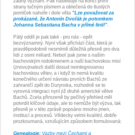
žádný význam. Pak následuje na konci první
strany tučným písmem a oblečená do tlustých
pomlček nahoře i dole věta
"Lze považovat za
prokázané, že Antonín Dvořák je potomkem
Johanna Sebastiana Bacha v přímé linii!"
.
Pátý oddíl je pak také - pro nás - opět
bezvýznamný. Nyní však přichází část, která je
pravděpodobně nesmírně důležitá přesně pro dva
lidi z osmi miliard. Neboť pak jsme s naším
bachovským rodokmenem a naší bachovskou misí
(znovu)nalezli další dosud neintegrovanou
bachovskou větev, a i když to nemá kvalitu
konečného určení návratu prvních Bachů ze
zahraničí zpět do Durynska, rozhodně se to
vyrovná integraci nyní již druhé americké větve
Bachů. Zcela přirozeně by pečlivý přehled měl
potvrdit klíčové údaje, ale to nemůže být výzva, tak
přesně je v této zprávě popsáno mnoho jmen,
institucí a procesů. Vědecky velmi kvalitní, dobře
prozkoumaná, vzrušujícím způsobem formulovaná:
Genealogie:
Vazby mezi Čechami a