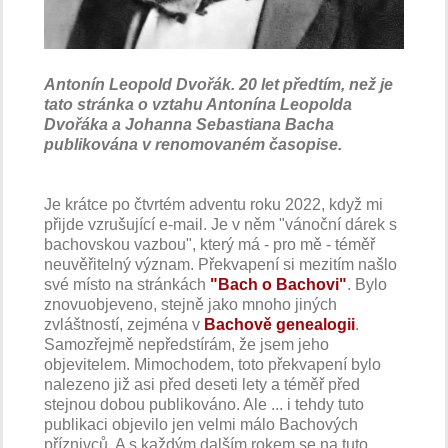
Antonín Leopold Dvořák. 20 let předtím, než je
tato stránka o vztahu Antonína Leopolda
Dvořáka a Johanna Sebastiana Bacha
publikována v renomovaném časopise.
Je krátce po čtvrtém adventu roku 2022, když mi
přijde vzrušující e-mail. Je v něm "vánoční dárek s
bachovskou vazbou", který má - pro mě - téměř
neuvěřitelný význam. Překvapení si mezitím našlo
své místo na stránkách
"Bach o Bachovi"
. Bylo
znovuobjeveno, stejně jako mnoho jiných
zvláštností, zejména v
Bachově genealogii
.
Samozřejmě nepředstírám, že jsem jeho
objevitelem. Mimochodem, toto překvapení bylo
nalezeno již asi před deseti lety a téměř před
stejnou dobou publikováno. Ale ... i tehdy tuto
publikaci objevilo jen velmi málo Bachových
příznivců. A s každým dalším rokem se na tuto