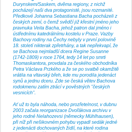
Durynskem/Saskem, dvěma regiony, z nichž
pocházejí naši dva protagonisté, jsou rozmanité.
Předkové Johanna Sebastiana Bacha pocházeli z
českých zemí, o čemž svědčí již křestní jméno jeho
pravnuka Veita Bacha, jehož patron dal jméno i
ústřednímu katedrálnímu kostelu v Praze. Vazby
Bachovy rodiny na Čechy nebyly v první polovině
18. století nikterak zpřetrhány, a tak nepřekvapí, že
se Bachova nejmladší dcera Regine Susanne
(1742-1809) v roce 1764, tedy 14 let po smrti
Thomaskantora, provdala za českého obchodníka
Petra Václava Przkého a že se po svatbě okamžitě
vrátila na vltavský břeh, kde mu porodila jedenáct
synů a jednu dceru. Zde se česká větev Bachova
rodokmenu zatím ztrácí v pověstných "českých
vesnicích".
Ať už to byla náhoda, nebo prozřetelnost, v dubnu
2003 začala reorganizace Dvořákova archivu v
jeho rodné Nelahozevsi (německy Mühlhausen),
při níž při nešikovném pohybu vypadl sedák jedné
z jedenácti dochovaných židlí, na které rodina