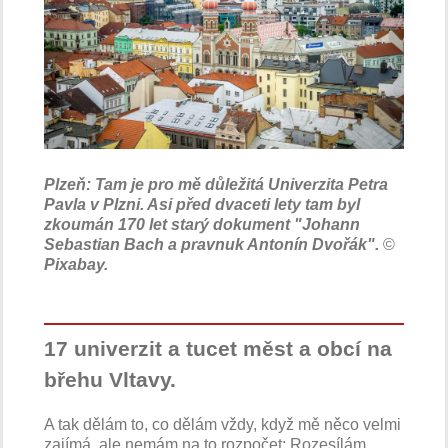
Plzeň: Tam je pro mě důležitá Univerzita Petra
Pavla v Plzni. Asi před dvaceti lety tam byl
zkoumán 170 let starý dokument "Johann
Sebastian Bach a pravnuk Antonín Dvořák".
©
Pixabay.
17 univerzit a tucet měst a obcí na
břehu Vltavy.
A tak dělám to, co dělám vždy, když mě něco velmi
zajímá, ale nemám na to rozpočet: Rozesílám