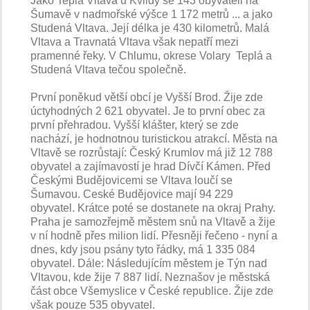
Jako Teplá Vltava u Kvildy se 143 obyvateli na
Šumavě v nadmořské výšce 1 172 metrů ... a jako
Studená Vltava. Její délka je 430 kilometrů. Malá
Vltava a Travnatá Vltava však nepatří mezi
pramenné řeky. V Chlumu, okrese Volary Teplá a
Studená Vltava tečou společně.
První poněkud větší obcí je Vyšší Brod. Žije zde
úctyhodných 2 621 obyvatel. Je to první obec za
první přehradou. Vyšší klášter, který se zde
nachází, je hodnotnou turistickou atrakcí. Města na
Vltavě se rozrůstají: Český Krumlov má již 12 788
obyvatel a zajímavostí je hrad Dívčí Kámen. Před
Českými Budějovicemi se Vltava loučí se
Šumavou. Ceské Budějovice mají 94 229
obyvatel. Krátce poté se dostanete na okraj Prahy.
Praha je samozřejmě městem snů na Vltavě a žije
v ní hodně přes milion lidí. Přesněji řečeno - nyní a
dnes, kdy jsou psány tyto řádky, má 1 335 084
obyvatel. Dále: Následujícím městem je Týn nad
Vltavou, kde žije 7 887 lidí. Neznašov je městská
část obce Všemyslice v České republice. Žije zde
však pouze 535 obyvatel.