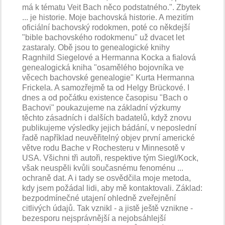
má k tématu Veit Bach něco podstatného.". Zbytek
... je historie. Moje bachovská historie. A mezitím
oficiální bachovský rodokmen, poté co někdejší
"bible bachovského rodokmenu" už dvacet let
zastaraly. Obě jsou to genealogické knihy
Ragnhild Siegelové a Hermanna Kocka a fialová
genealogická kniha "osamělého bojovníka ve
věcech bachovské genealogie" Kurta Hermanna
Frickela. A samozřejmě ta od Helgy Brückové. I
dnes a od počátku existence časopisu "Bach o
Bachovi" poukazujeme na základní výzkumy
těchto zásadních i dalších badatelů, když znovu
publikujeme výsledky jejich bádání, v neposlední
řadě například neuvěřitelný objev první americké
větve rodu Bache v Rochesteru v Minnesotě v
USA. Všichni tři autoři, respektive tým Siegl/Kock,
však neuspěli kvůli současnému fenoménu ...
ochraně dat. A i tady se osvědčila moje metoda,
kdy jsem požádal lidi, aby mě kontaktovali. Základ:
bezpodmínečné utajení ohledně zveřejnění
citlivých údajů. Tak vznikl - a jistě ještě vznikne -
bezesporu nejsprávnější a nejobsáhlejší