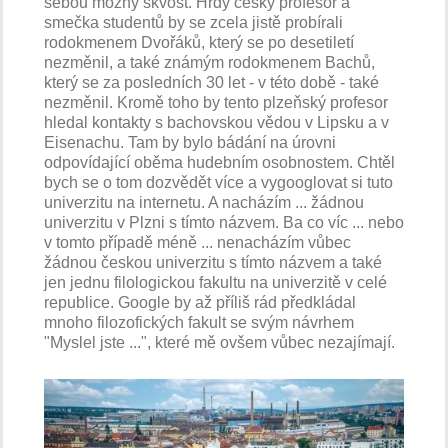
sebou možný skvost. Hrdý český profesor a
smečka studentů by se zcela jistě probírali
rodokmenem Dvořáků, který se po desetiletí
nezměnil, a také známým rodokmenem Bachů,
který se za posledních 30 let - v této době - také
nezměnil. Kromě toho by tento plzeňský profesor
hledal kontakty s bachovskou vědou v Lipsku a v
Eisenachu. Tam by bylo bádání na úrovni
odpovídající oběma hudebním osobnostem. Chtěl
bych se o tom dozvědět více a vygooglovat si tuto
univerzitu na internetu. A nacházím ... žádnou
univerzitu v Plzni s tímto názvem. Ba co víc ... nebo
v tomto případě méně ... nenacházím vůbec
žádnou českou univerzitu s tímto názvem a také
jen jednu filologickou fakultu na univerzitě v celé
republice. Google by až příliš rád předkládal
mnoho filozofických fakult se svým návrhem
"Myslel jste ...", které mě ovšem vůbec nezajímají.