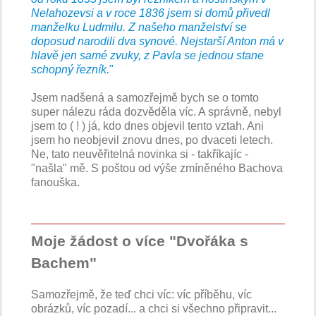
Nelahozevsi a v roce 1836 jsem si domů přivedl
manželku Ludmilu. Z našeho manželství se
doposud narodili dva synové. Nejstarší Anton má v
hlavě jen samé zvuky, z Pavla se jednou stane
schopný řezník.
"
Jsem nadšená a samozřejmě bych se o tomto
super nálezu ráda dozvěděla víc. A správně, nebyl
jsem to ( ! ) já, kdo dnes objevil tento vztah. Ani
jsem ho neobjevil znovu dnes, po dvaceti letech.
Ne, tato neuvěřitelná novinka si - takříkajíc -
"našla" mě. S poštou od výše zmíněného Bachova
fanouška.
Moje žádost o více "Dvořáka s
Bachem"
Samozřejmě, že teď chci víc: víc příběhu, víc
obrázků, víc pozadí... a chci si všechno připravit...