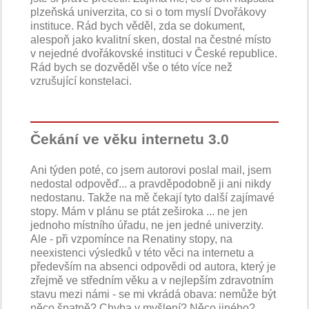
plzeňská univerzita, co si o tom myslí Dvořákovy
instituce. Rád bych věděl, zda se dokument,
alespoň jako kvalitní sken, dostal na čestné místo
v nejedné dvořákovské instituci v České republice.
Rád bych se dozvěděl vše o této více než
vzrušující konstelaci.
Čekání ve věku internetu 3.0
Ani týden poté, co jsem autorovi poslal mail, jsem
nedostal odpověď... a pravděpodobně ji ani nikdy
nedostanu. Takže na mě čekají tyto další zajímavé
stopy. Mám v plánu se ptát zeširoka ... ne jen
jednoho místního úřadu, ne jen jedné univerzity.
Ale - při vzpomínce na Renatiny stopy, na
neexistenci výsledků v této věci na internetu a
především na absenci odpovědi od autora, který je
zřejmě ve středním věku a v nejlepším zdravotním
stavu mezi námi - se mi vkrádá obava: nemůže být
něco špatně? Chyba v myšlení? Něco jiného?