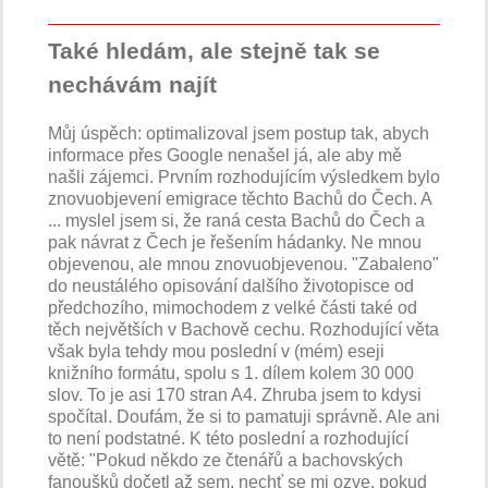
Také hledám, ale stejně tak se
nechávám najít
Můj úspěch: optimalizoval jsem postup tak, abych
informace přes Google nenašel já, ale aby mě
našli zájemci. Prvním rozhodujícím výsledkem bylo
znovuobjevení emigrace těchto Bachů do Čech. A
... myslel jsem si, že raná cesta Bachů do Čech a
pak návrat z Čech je řešením hádanky. Ne mnou
objevenou, ale mnou znovuobjevenou. "Zabaleno"
do neustálého opisování dalšího životopisce od
předchozího, mimochodem z velké části také od
těch největších v Bachově cechu. Rozhodující věta
však byla tehdy mou poslední v (mém) eseji
knižního formátu, spolu s 1. dílem kolem 30 000
slov. To je asi 170 stran A4. Zhruba jsem to kdysi
spočítal. Doufám, že si to pamatuji správně. Ale ani
to není podstatné. K této poslední a rozhodující
větě: "Pokud někdo ze čtenářů a bachovských
fanoušků dočetl až sem, nechť se mi ozve, pokud