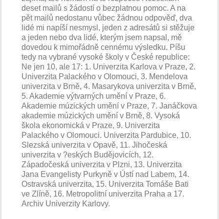
deset mailů s žádostí o bezplatnou pomoc. A na
pět mailů nedostanu vůbec žádnou odpověď, dva
lidé mi napíší nesmysl, jeden z adresátů si stěžuje
a jeden nebo dva lidé, kterým jsem napsal, mě
dovedou k mimořádně cennému výsledku. Píšu
tedy na vybrané vysoké školy v České republice:
Ne jen 10, ale 17: 1. Univerzita Karlova v Praze, 2.
Univerzita Palackého v Olomouci, 3. Mendelova
univerzita v Brně, 4. Masarykova univerzita v Brně,
5. Akademie výtvarných umění v Praze, 6.
Akademie múzických umění v Praze, 7. Janáčkova
akademie múzických umění v Brně, 8. Vysoká
škola ekonomická v Praze, 9. Univerzita
Palackého v Olomouci. Univerzita Pardubice, 10.
Slezská univerzita v Opavě, 11. Jihočeská
univerzita v ?eských Budějovicích, 12.
Západočeská univerzita v Plzni, 13. Univerzita
Jana Evangelisty Purkyně v Ústí nad Labem, 14.
Ostravská univerzita, 15. Univerzita Tomáše Bati
ve Zlíně, 16. Metropolitní univerzita Praha a 17.
Archiv Univerzity Karlovy.