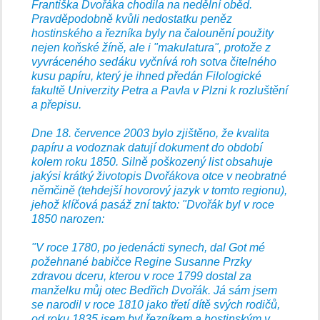
Františka Dvořáka chodila na nedělní oběd.
Pravděpodobně kvůli nedostatku peněz
hostinského a řezníka byly na čalounění použity
nejen koňské žíně, ale i "makulatura", protože z
vyvráceného sedáku vyčnívá roh sotva čitelného
kusu papíru, který je ihned předán Filologické
fakultě Univerzity Petra a Pavla v Plzni k rozluštění
a přepisu.
Dne 18. července 2003 bylo zjištěno, že kvalita
papíru a vodoznak datují dokument do období
kolem roku 1850. Silně poškozený list obsahuje
jakýsi krátký životopis Dvořákova otce v neobratné
němčině (tehdejší hovorový jazyk v tomto regionu),
jehož klíčová pasáž zní takto: "Dvořák byl v roce
1850 narozen:
"V roce 1780, po jedenácti synech, dal Got mé
požehnané babičce Regine Susanne Przky
zdravou dceru, kterou v roce 1799 dostal za
manželku můj otec Bedřich Dvořák. Já sám jsem
se narodil v roce 1810 jako třetí dítě svých rodičů,
od roku 1835 jsem byl řezníkem a hostinským v