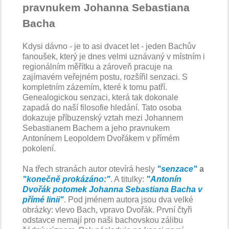
pravnukem Johanna Sebastiana
Bacha
Kdysi dávno - je to asi dvacet let - jeden Bachův
fanoušek, který je dnes velmi uznávaný v místním i
regionálním měřítku a zároveň pracuje na
zajímavém veřejném postu, rozšířil senzaci. S
kompletním zázemím, které k tomu patří.
Genealogickou senzaci, která tak dokonale
zapadá do naší filosofie hledání. Tato osoba
dokazuje příbuzenský vztah mezi Johannem
Sebastianem Bachem a jeho pravnukem
Antonínem Leopoldem Dvořákem v přímém
pokolení.
Na třech stranách autor otevírá hesly
"senzace"
a
"konečně prokázáno:"
. A titulky:
"Antonín
Dvořák potomek Johanna Sebastiana Bacha v
přímé linii"
. Pod jménem autora jsou dva velké
obrázky: vlevo Bach, vpravo Dvořák. První čtyři
odstavce nemají pro naši bachovskou zálibu