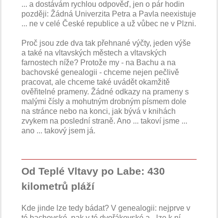
... a dostávám rychlou odpověď, jen o pár hodin
později: Žádná Univerzita Petra a Pavla neexistuje
... ne v celé České republice a už vůbec ne v Plzni.
Proč jsou zde dva tak přehnané výčty, jeden výše
a také na vltavských městech a vltavských
farnostech níže? Protože my - na Bachu a na
bachovské genealogii - chceme nejen pečlivě
pracovat, ale chceme také uvádět okamžitě
ověřitelné prameny. Žádné odkazy na prameny s
malými čísly a mohutným drobným písmem dole
na stránce nebo na konci, jak bývá v knihách
zvykem na poslední straně. Ano ... takoví jsme ...
ano ... takový jsem já.
Od Teplé Vltavy po Labe: 430
kilometrů pláží
Kde jinde lze tedy bádat? V genealogii: nejprve v
té bachovské, pak v té dvořákovské a - lze k ní