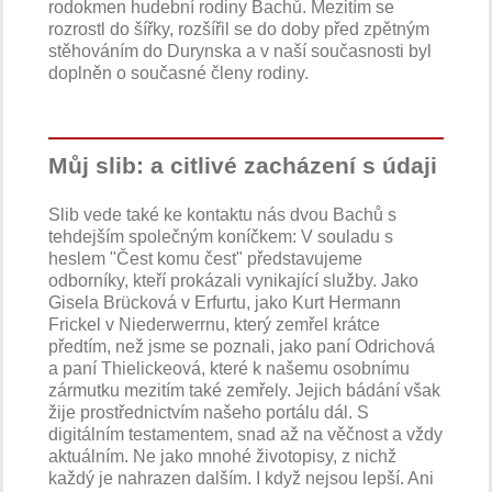
rodokmen hudební rodiny Bachů. Mezitím se
rozrostl do šířky, rozšířil se do doby před zpětným
stěhováním do Durynska a v naší současnosti byl
doplněn o současné členy rodiny.
Můj slib: a citlivé zacházení s údaji
Slib vede také ke kontaktu nás dvou Bachů s
tehdejším společným koníčkem: V souladu s
heslem "Čest komu čest" představujeme
odborníky, kteří prokázali vynikající služby. Jako
Gisela Brücková v Erfurtu, jako Kurt Hermann
Frickel v Niederwerrnu, který zemřel krátce
předtím, než jsme se poznali, jako paní Odrichová
a paní Thielickeová, které k našemu osobnímu
zármutku mezitím také zemřely. Jejich bádání však
žije prostřednictvím našeho portálu dál. S
digitálním testamentem, snad až na věčnost a vždy
aktuálním. Ne jako mnohé životopisy, z nichž
každý je nahrazen dalším. I když nejsou lepší. Ani