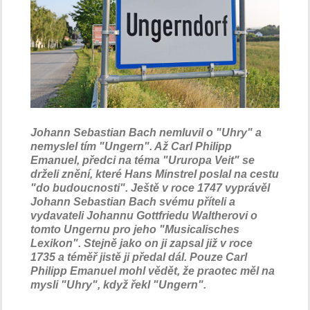
Johann Sebastian Bach nemluvil o "Uhry" a
nemyslel tím "Ungern". Až Carl Philipp
Emanuel, předci na téma "Ururopa Veit" se
drželi znění, které Hans Minstrel poslal na cestu
"do budoucnosti". Ještě v roce 1747 vyprávěl
Johann Sebastian Bach svému příteli a
vydavateli Johannu Gottfriedu Waltherovi o
tomto Ungernu pro jeho "Musicalisches
Lexikon". Stejně jako on ji zapsal již v roce
1735 a téměř jistě ji předal dál. Pouze Carl
Philipp Emanuel mohl vědět, že praotec měl na
mysli "Uhry", když řekl "Ungern".