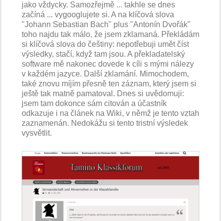
jako vždycky. Samozřejmě ... takhle se dnes
začíná ... vygooglujete si. A na klíčová slova
"Johann Sebastian Bach" plus "Antonín Dvořák"
toho najdu tak málo, že jsem zklamaná. Překládám
si klíčová slova do češtiny: nepotřebuji umět číst
výsledky, stačí, když tam jsou. A překladatelský
software mě nakonec dovede k cíli s mými nálezy
v každém jazyce. Další zklamání. Mimochodem,
také znovu míjím přesně ten záznam, který jsem si
ještě tak matně pamatoval. Dnes si uvědomuji:
jsem tam dokonce sám citován a účastník
odkazuje i na článek na Wiki, v němž je tento vztah
zaznamenán. Nedokážu si tento tristní výsledek
vysvětlit.