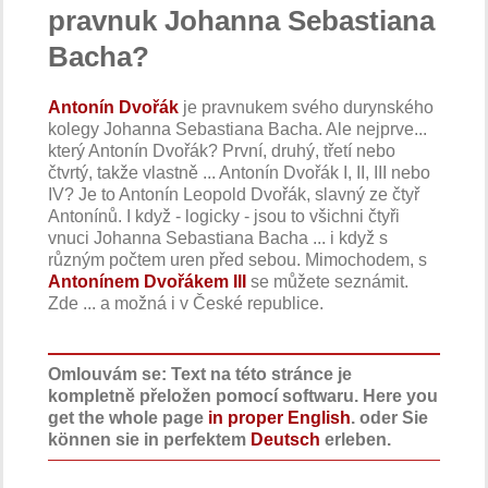
pravnuk Johanna Sebastiana
Bacha?
Antonín Dvořák
je pravnukem svého durynského
kolegy Johanna Sebastiana Bacha. Ale nejprve...
který Antonín Dvořák? První, druhý, třetí nebo
čtvrtý, takže vlastně ... Antonín Dvořák I, II, III nebo
IV? Je to Antonín Leopold Dvořák, slavný ze čtyř
Antonínů. I když - logicky - jsou to všichni čtyři
vnuci Johanna Sebastiana Bacha ... i když s
různým počtem uren před sebou. Mimochodem, s
Antonínem Dvořákem III
se můžete seznámit.
Zde ... a možná i v České republice.
Omlouvám se: Text na této stránce je
kompletně přeložen pomocí softwaru. Here you
get the whole page
in proper English
. oder Sie
können sie in perfektem
Deutsch
erleben.