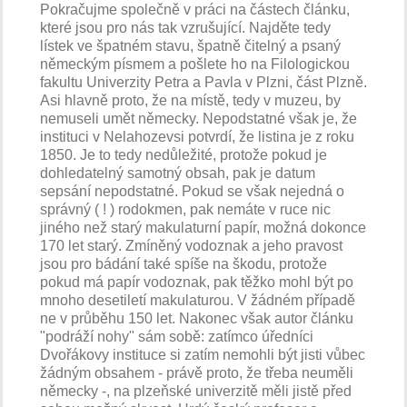
Pokračujme společně v práci na částech článku,
které jsou pro nás tak vzrušující. Najděte tedy
lístek ve špatném stavu, špatně čitelný a psaný
německým písmem a pošlete ho na Filologickou
fakultu Univerzity Petra a Pavla v Plzni, část Plzně.
Asi hlavně proto, že na místě, tedy v muzeu, by
nemuseli umět německy. Nepodstatné však je, že
instituci v Nelahozevsi potvrdí, že listina je z roku
1850. Je to tedy nedůležité, protože pokud je
dohledatelný samotný obsah, pak je datum
sepsání nepodstatné. Pokud se však nejedná o
správný ( ! ) rodokmen, pak nemáte v ruce nic
jiného než starý makulaturní papír, možná dokonce
170 let starý. Zmíněný vodoznak a jeho pravost
jsou pro bádání také spíše na škodu, protože
pokud má papír vodoznak, pak těžko mohl být po
mnoho desetiletí makulaturou. V žádném případě
ne v průběhu 150 let. Nakonec však autor článku
"podráží nohy" sám sobě: zatímco úředníci
Dvořákovy instituce si zatím nemohli být jisti vůbec
žádným obsahem - právě proto, že třeba neuměli
německy -, na plzeňské univerzitě měli jistě před