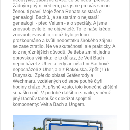
žádným jiným médiem, pak jsme pro vás s mou
ženou ti praví. Moje žena Renate se stará o
genealogii Bachů, já se starám o nejstarší
genealogii - před Veitem - a o speciály. A jsme
znovuobjevitelé, ne objevitelé. To je naše krédo:
znovuobjevovat to, co už bylo jednou
prozkoumáno a kvůli nedostatku širokého zájmu
se zase ztratilo. Ne ve skutečnosti, ale prakticky. A
to z nejrůznějších důvodů. Je třeba zmínit jednu
obrovskou výjimku: je to důkaz, že Veit Bach
nepocházel z Uher, a tedy ani všichni Bachové
nepocházeli z Uher, ale z Rakouska. Zpět ( ! ) k
Durynsku. Zpět do oblasti Gräfenrody a
Wechmaru, vzdálených od sebe pouhé čtyři
hodiny chůze. A, přísně vzato, toto konečné zjištění
si našlo i mě. V podobě dalšího e-mailu, v němž
jiný Bachův fanoušek dokázal spojit tři
komponenty: Veit a Bach a Ungern.