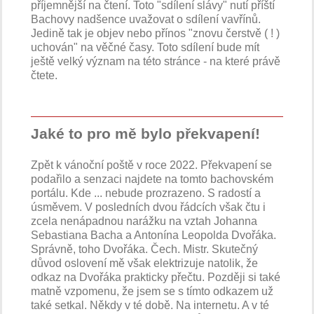
příjemnější na čtení. Toto "sdílení slávy" nutí příští
Bachovy nadšence uvažovat o sdílení vavřínů.
Jedině tak je objev nebo přínos "znovu čerstvě ( ! )
uchován" na věčné časy. Toto sdílení bude mít
ještě velký význam na této stránce - na které právě
čtete.
Jaké to pro mě bylo překvapení!
Zpět k vánoční poště v roce 2022. Překvapení se
podařilo a senzaci najdete na tomto bachovském
portálu. Kde ... nebude prozrazeno. S radostí a
úsměvem. V posledních dvou řádcích však čtu i
zcela nenápadnou narážku na vztah Johanna
Sebastiana Bacha a Antonína Leopolda Dvořáka.
Správně, toho Dvořáka. Čech. Mistr. Skutečný
důvod oslovení mě však elektrizuje natolik, že
odkaz na Dvořáka prakticky přečtu. Později si také
matně vzpomenu, že jsem se s tímto odkazem už
také setkal. Někdy v té době. Na internetu. A v té