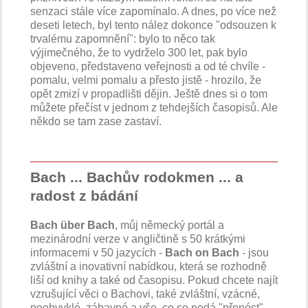
senzaci stále více zapomínalo. A dnes, po více než
deseti letech, byl tento nález dokonce "odsouzen k
trvalému zapomnění": bylo to něco tak
výjimečného, že to vydrželo 300 let, pak bylo
objeveno, představeno veřejnosti a od té chvíle -
pomalu, velmi pomalu a přesto jistě - hrozilo, že
opět zmizí v propadlišti dějin. Ještě dnes si o tom
můžete přečíst v jednom z tehdejších časopisů. Ale
někdo se tam zase zastaví.
Bach ... Bachův rodokmen ... a
radost z bádání
Bach über Bach
, můj německý portál a
mezinárodní verze v angličtině s 50 krátkými
informacemi v 50 jazycích -
Bach on Bach
- jsou
zvláštní a inovativní nabídkou, která se rozhodně
liší od knihy a také od časopisu. Pokud chcete najít
vzrušující věci o Bachovi, také zvláštní, vzácné,
neobvyklé, zábavné a vše, co se nedá "přenést"