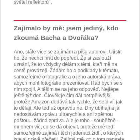
světel reflektorů".
Zajímalo by mě: jsem jediný, kdo
zkoumá Bacha a Dvořáka?
Ano, stále více se zajímám a píšu autorovi. Ujistit
ho, že nechci hrát do popředí. Že si zaslouží
uznání, že to vždycky dělám s těmi, kteří mě na
cestě provázejí. Žádám ho o podklady k tématu,
samozřejmě o fotografie a o jeho autorská práva,
abych mohl fotografie prezentovat. Rád bych se s
ním spojil. A těším se na jeho odpověď. Nejlépe
ještě týž den. Člověk je čím dál netrpělivější,
protože Amazon dodává tak rychle, že se diví, jak
to dělají. Ale teď už opravdu ne. Dny ubíhají a já
nedostávám zprávu ultrarychle a ani zpětnou
poštou... žádná zpráva. Ale je toho - souběžně -
mnohem víc, co se dá objevit, protože mě teď
samozřejmě zajímá i těch jedenáct židlí, o kterých
jste si právě přečetli. Zajímá mě, co o tom napsala