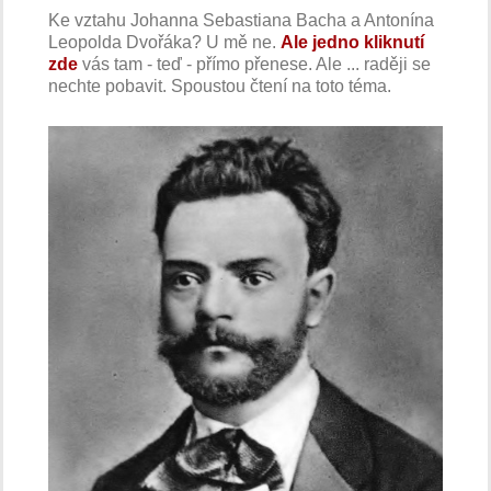
Ke vztahu Johanna Sebastiana Bacha a Antonína
Leopolda Dvořáka? U mě ne.
Ale jedno kliknutí
zde
vás tam - teď - přímo přenese. Ale ... raději se
nechte pobavit. Spoustou čtení na toto téma.