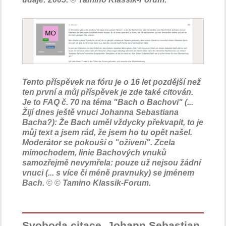
Tento příspěvek na fóru je o 16 let pozdější než
ten první a můj příspěvek je zde také citován.
Je to FAQ č. 70 na téma "Bach o Bachovi" (...
Žijí dnes ještě vnuci Johanna Sebastiana
Bacha?): Že Bach uměl vždycky překvapit, to je
můj text a jsem rád, že jsem ho tu opět našel.
Moderátor se pokouší o "oživení". Zcela
mimochodem, linie Bachových vnuků
samozřejmě nevymřela: pouze už nejsou žádní
vnuci (... s více či méně pravnuky) se jménem
Bach.
© ©
Tamino Klassik-Forum.
Svoboda citace, Johann Sebastian