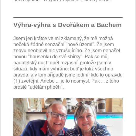
Výhra-výhra s Dvořákem a Bachem
Jsem jen krátce velmi zklamaný, že mě možná
nečeká žádné senzační "nové území". Že jsem
znovu neobjevil nic vzrušujícího. Že jsem nenašel
novou "housenku do své sbírky". Pak se můj
badatelský duch opět rozjasní, protože jsem v
situaci, kdy mám vyhráno: buď je totiž všechno
pravda, a v tom případě jsme jediní, kdo to opravdu
( ! ) zveřejní. Anebo ... je to nesmysl. Pak ... z toho
prostě "udělám příběh".