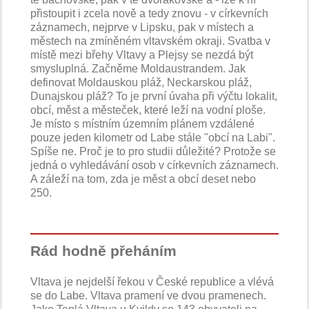
přistoupit i zcela nově a tedy znovu - v církevních
záznamech, nejprve v Lipsku, pak v místech a
městech na zmíněném vltavském okraji. Svatba v
místě mezi břehy Vltavy a Plejsy se nezdá být
smysluplná. Začněme Moldaustrandem. Jak
definovat Moldauskou pláž, Neckarskou pláž,
Dunajskou pláž? To je první úvaha při výčtu lokalit,
obcí, měst a městeček, které leží na vodní ploše.
Je místo s místním územním plánem vzdálené
pouze jeden kilometr od Labe stále "obcí na Labi".
Spíše ne. Proč je to pro studii důležité? Protože se
jedná o vyhledávání osob v církevních záznamech.
A záleží na tom, zda je měst a obcí deset nebo
250.
Rád hodně přeháním
Vltava je nejdelší řekou v České republice a vlévá
se do Labe. Vltava pramení ve dvou pramenech.