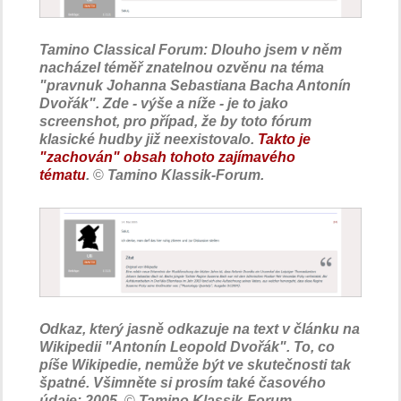
Tamino Classical Forum: Dlouho jsem v něm
nacházel téměř znatelnou ozvěnu na téma
"pravnuk Johanna Sebastiana Bacha Antonín
Dvořák". Zde - výše a níže - je to jako
screenshot, pro případ, že by toto fórum
klasické hudby již neexistovalo.
Takto je
"zachován" obsah tohoto zajímavého
tématu
.
©
Tamino Klassik-Forum.
Odkaz, který jasně odkazuje na text v článku na
Wikipedii "Antonín Leopold Dvořák". To, co
píše Wikipedie, nemůže být ve skutečnosti tak
špatné. Všimněte si prosím také časového
údaje: 2005.
©
Tamino Klassik-Forum.