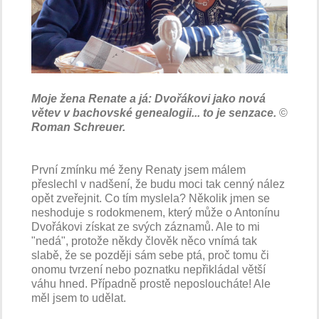
Moje žena Renate a já: Dvořákovi jako nová
větev v bachovské genealogii... to je senzace.
©
Roman Schreuer.
První zmínku mé ženy Renaty jsem málem
přeslechl v nadšení, že budu moci tak cenný nález
opět zveřejnit. Co tím myslela? Několik jmen se
neshoduje s rodokmenem, který může o Antonínu
Dvořákovi získat ze svých záznamů. Ale to mi
"nedá", protože někdy člověk něco vnímá tak
slabě, že se později sám sebe ptá, proč tomu či
onomu tvrzení nebo poznatku nepřikládal větší
váhu hned. Případně prostě neposloucháte! Ale
měl jsem to udělat.