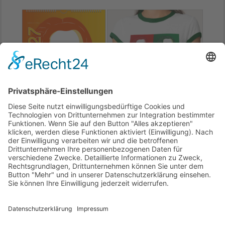
Musik-Kalender, Komponisten-Kalender, Bach-
Kalender, Orgel-Kalender. Drei Größen.
Dieses
Jahr und nächstes Jahr
. Zwei Kalender-
Stile.
Zum Shop
.
Und klar doch ... gibt's dort
auch Musik-T-Shirts.
Ende der Anzeige