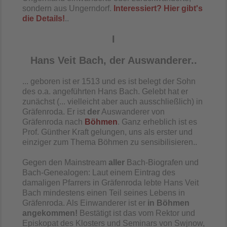
sondern aus Ungerndorf.
Interessiert? Hier gibt's
die Details!
..
I
Hans Veit Bach, der Auswanderer..
... geboren ist er 1513 und es ist belegt der Sohn
des o.a. angeführten Hans Bach. Gelebt hat er
zunächst (... vielleicht aber auch ausschließlich) in
Gräfenroda. Er ist
der
Auswanderer von
Gräfenroda nach
Böhmen
. Ganz erheblich ist es
Prof. Günther Kraft gelungen, uns als erster und
einziger zum Thema Böhmen zu sensibilisieren..
Gegen den Mainstream
aller
Bach-Biografen und
Bach-Genealogen: Laut einem Eintrag des
damaligen Pfarrers in Gräfenroda lebte Hans Veit
Bach mindestens einen Teil seines Lebens in
Gräfenroda. Als Einwanderer ist er
in Böhmen
angekommen!
Bestätigt ist das vom Rektor und
Episkopat des Klosters und Seminars von Swjnow,