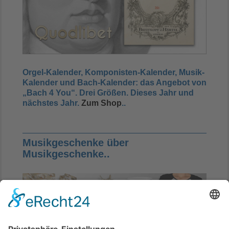
Orgel-Kalender, Komponisten-Kalender, Musik-
Kalender und Bach-Kalender: das Angebot von
„Bach 4 You“
. Drei Größen.
Dieses Jahr und
nächstes Jahr
.
Zum Shop
..
Musikgeschenke über
Musikgeschenke..