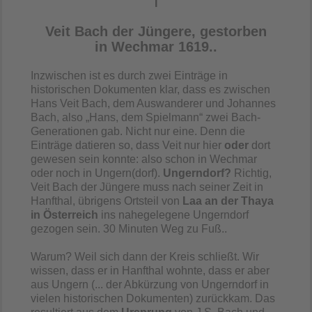
I
Veit Bach der Jüngere, gestorben
in Wechmar 1619..
Inzwischen ist es durch zwei Einträge in
historischen Dokumenten klar, dass es zwischen
Hans Veit Bach, dem Auswanderer und Johannes
Bach, also
„
Hans, dem Spielmann
“
zwei Bach-
Generationen gab. Nicht nur eine. Denn die
Einträge datieren so, dass Veit nur hier
oder
dort
gewesen sein konnte: also schon in Wechmar
oder noch in Ungern(dorf).
Ungerndorf?
Richtig,
Veit Bach der Jüngere muss nach seiner Zeit in
Hanfthal, übrigens Ortsteil von
Laa an der Thaya
in Österreich
ins nahegelegene Ungerndorf
gezogen sein. 30 Minuten Weg zu Fuß..
Warum? Weil sich dann der Kreis schließt. Wir
wissen, dass er in Hanfthal wohnte, dass er aber
aus Ungern (... der Abkürzung von Ungerndorf in
vielen historischen Dokumenten) zurückkam. Das