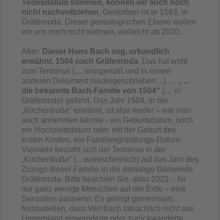
Todesdatum stimmen, können wir auch noch
nicht nachvollziehen.
Gestorben ist er 1563, in
Gräfenroda. Dieser genealogischen Ebene wollen
wir uns noch nicht widmen, vielleicht ab 2030..
Aber:
Dieser Hans Bach zog, urkundlich
erwähnt, 1504 nach Gräfenroda
. Das hat wohl
zum Terminus (… sinngemäß und in einem
anderen Dokument niedergeschrieben ...) …
„
...
die bekannte Bach-Familie von 1504“
(… in
Gräfenroda) geführt. Das Jahr 1504, in der
„Kirchenbuße“ erwähnt, ist also weder – wie man
auch annehmen könnte - ein Geburtsdatum, noch
ein Hochzeitsdatum oder, mit der Geburt des
ersten Kindes, ein Familiengründungs-Datum.
Vielmehr bezieht sich der Terminus in der
„Kirchenbuße“ (... wahrscheinlich) auf das Jahr des
Zuzugs dieser Familie in die damalige Gemeinde
Gräfenroda. Bitte beachten Sie, dass 2021 – für
nur ganz wenige Menschen auf der Erde – eine
Sensation passierte: Es gelingt gemeinsam,
festzustellen, dass Veit Bach tatsächlich nicht aus
Ungernland einwanderte oder zurückwanderte,