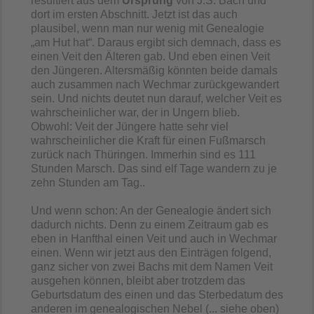
resultiert aus dem
Ursprung
von J.S. Bach und
dort im ersten Abschnitt. Jetzt ist das auch
plausibel, wenn man nur wenig mit Genealogie
„
am Hut hat
“
. Daraus ergibt sich demnach, dass es
einen Veit den Älteren gab. Und eben einen Veit
den Jüngeren. Altersmäßig könnten beide damals
auch zusammen nach Wechmar zurückgewandert
sein. Und nichts deutet nun darauf, welcher Veit es
wahrscheinlicher war, der in Ungern blieb.
Obwohl: Veit der Jüngere hatte sehr viel
wahrscheinlicher die Kraft für einen Fußmarsch
zurück nach Thüringen. Immerhin sind es 111
Stunden Marsch. Das sind elf Tage wandern zu je
zehn Stunden am Tag..
Und wenn schon: An der Genealogie ändert sich
dadurch nichts. Denn zu einem Zeitraum gab es
eben in Hanfthal einen Veit und auch in Wechmar
einen. Wenn wir jetzt aus den Einträgen folgend,
ganz sicher von zwei Bachs mit dem Namen Veit
ausgehen können, bleibt aber trotzdem das
Geburtsdatum des einen und das Sterbedatum des
anderen im genealogischen Nebel (... siehe oben)