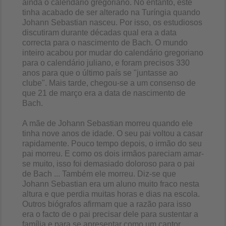
ainda o calendário gregoriano. No entanto, este
tinha acabado de ser alterado na Turíngia quando
Johann Sebastian nasceu. Por isso, os estudiosos
discutiram durante décadas qual era a data
correcta para o nascimento de Bach. O mundo
inteiro acabou por mudar do calendário gregoriano
para o calendário juliano, e foram precisos 330
anos para que o último país se "juntasse ao
clube". Mais tarde, chegou-se a um consenso de
que 21 de março era a data de nascimento de
Bach.
A mãe de Johann Sebastian morreu quando ele
tinha nove anos de idade. O seu pai voltou a casar
rapidamente. Pouco tempo depois, o irmão do seu
pai morreu. E como os dois irmãos pareciam amar-
se muito, isso foi demasiado doloroso para o pai
de Bach ... Também ele morreu. Diz-se que
Johann Sebastian era um aluno muito fraco nesta
altura e que perdia muitas horas e dias na escola.
Outros biógrafos afirmam que a razão para isso
era o facto de o pai precisar dele para sustentar a
família e para se apresentar como um cantor