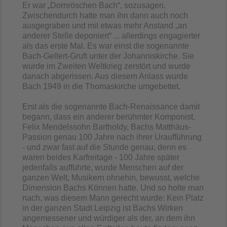
Er war „Dornröschen Bach“, sozusagen.
Zwischendurch hatte man ihn dann auch noch
ausgegraben und mit etwas mehr Anstand „an
anderer Stelle deponiert“ ... allerdings engagierter
als das erste Mal. Es war einst die sogenannte
Bach-Gellert-Gruft unter der Johanniskirche. Sie
wurde im Zweiten Weltkrieg zerstört und wurde
danach abgerissen. Aus diesem Anlass wurde
Bach 1949 in die Thomaskirche umgebettet.
Erst als die sogenannte Bach-Renaissance damit
begann, dass ein anderer berühmter Komponist,
Felix Mendelssohn Bartholdy, Bachs Matthäus-
Passion genau 100 Jahre nach ihrer Uraufführung
- und zwar fast auf die Stunde genau, denn es
waren beides Karfreitage - 100 Jahre später
jedenfalls aufführte, wurde Menschen auf der
ganzen Welt, Musikern ohnehin, bewusst, welche
Dimension Bachs Können hatte. Und so holte man
nach, was diesem Mann gerecht wurde: Kein Platz
in der ganzen Stadt Leipzig ist Bachs Wirken
angemessener und würdiger als der, an dem ihn