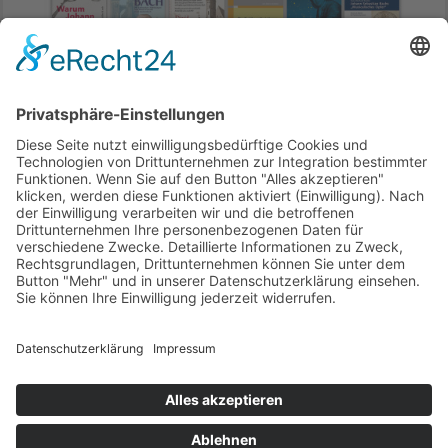
800 Bücher zum Thema Bach. Davon sind 50
unsere Empfehlungen.
Hier geht's hin
.
Ende der Anzeige