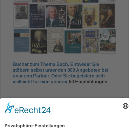
Bücher zum Thema Bach. Entweder Sie
stöbern selbst unter den 800 Angeboten bei
unserem Partner. Oder Sie begeistern sich
vielleicht für eine unserer
50 Empfehlungen
.