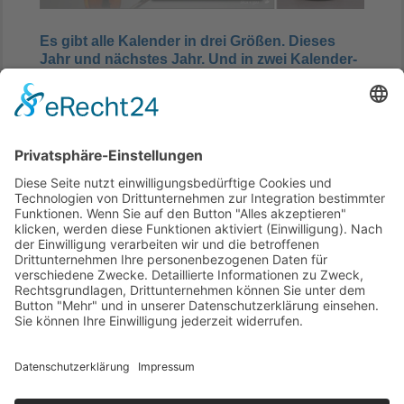
Es gibt alle Kalender in drei Größen.
Dieses
Jahr und nächstes Jahr
.
Und in zwei Kalender-
Stilen. Das Bach-Männchen aus dem
Erzgebirge gibt es nur in einer Größe: winzig.
Zum Shop
.
Bach-T-Shirts und Bach-Siegel-T-Shirts.
Zum
Shop
.
Ende der Anzeige