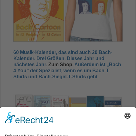
60 Musik-Kalender, das sind auch 20 Bach-
Kalender. Drei Größen. Dieses Jahr und
nächstes Jahr.
Zum Shop
. Außerdem ist
„Bach
4 You“ der Spezialist, wenn es um Bach-T-
Shirts und Bach-Siegel-T-Shirts geht.