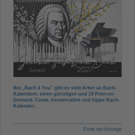
Bei „Bach 4 You“ gibt es viele Arten an Bach-
Kalendern: einen günstigen und 19 Print-on-
Demand. Coole, konservative und hippe Bach-
Kalender..
Ende der Anzeige