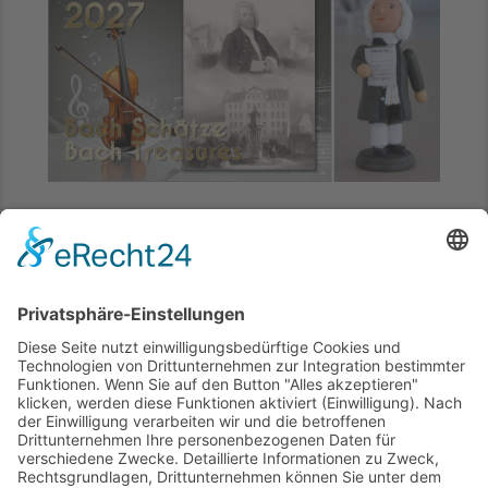
Musik-Geschenk „Bach-Kalender“: Drei
Größen.
Dieses Jahr, nächstes Jahr
. Zwei
Kalender-Stile.
Zum Shop
..