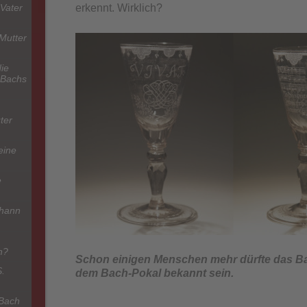
Vater
erkennt. Wirklich?
Mutter
ie
 Bachs
ter
eine
e
ohann
h?
Schon einigen Menschen mehr dürfte das Ba
S.
dem Bach-Pokal bekannt sein.
 Bach