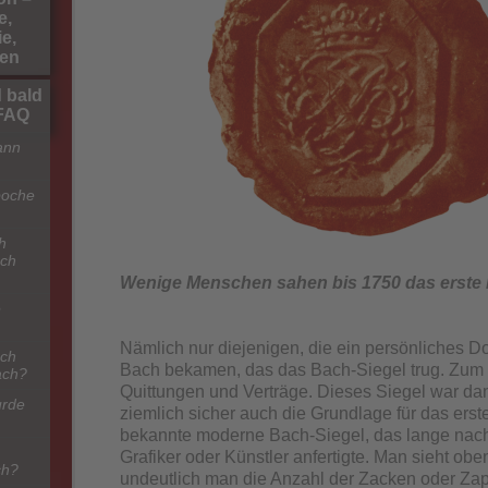
e,
e,
hen
 bald
-FAQ
ann
poche
h
ach
Wenige Menschen sahen bis 1750 das erste 
e
Nämlich nur diejenigen, die ein persönliches 
ach
Bach bekamen, das das Bach-Siegel trug. Zum 
ach?
Quittungen und Verträge. Dieses Siegel war dan
urde
ziemlich sicher auch die Grundlage für das erste 
bekannte moderne Bach-Siegel, das lange nac
Grafiker oder Künstler anfertigte. Man sieht obe
ch?
undeutlich man die Anzahl der Zacken oder Zap