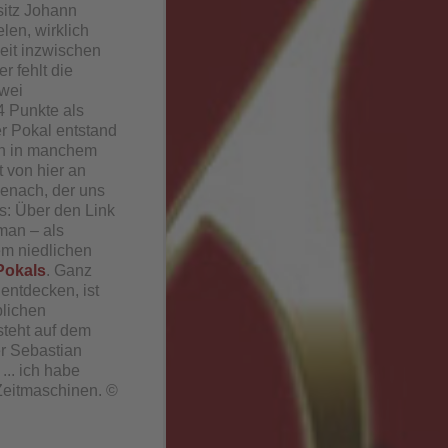
sitz Johann
len, wirklich
Zeit inzwischen
r fehlt die
zwei
4 Punkte als
er Pokal entstand
ch in manchem
 von hier an
senach, der uns
ns: Über den Link
man – als
nem niedlichen
Pokals
. Ganz
entdecken, ist
blichen
steht auf dem
r Sebastian
.. ich habe
Zeitmaschinen. ©