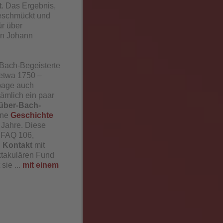
t
. Das Ergebnis,
eschmückt und
ür über
n Johann
r Bach-Begeisterte
 etwa 1750 –
page auch
ämlich ein paar
über-Bach-
ine
Geschichte
 Jahre. Diese
e FAQ 106,
 Kontakt
mit
ktakulären Fund
sie ...
mit einem