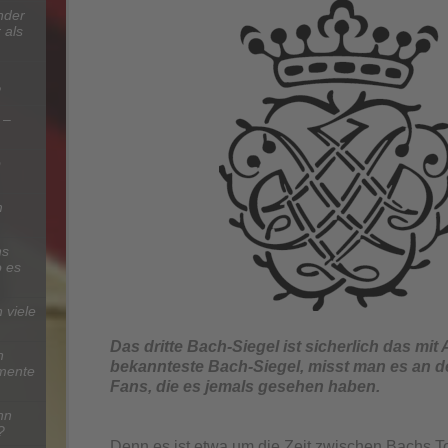
nder
 als
?
 –
b
m
hs
 es
 viele
Das dritte Bach-Siegel ist sicherlich das mit
n
bekannteste Bach-Siegel, misst man es an d
umente
Fans, die es jemals gesehen haben.
nn
?
Denn es ist etwa um die Zeit zwischen Bachs 