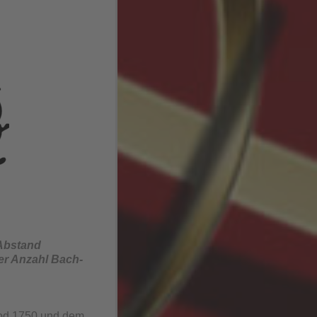
 Abstand
er Anzahl Bach-
Tod 1750 und dem