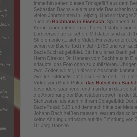
?
Immerhin sahen dieses Trinkgefäß aus dem Be
Sebastian Bachs viele tausende Besucher in vie
Bach
vielen Jahrzehnten in Leipzig. Und seit langer 
nen?
auch im
Bachhaus in Eisenach
. Spannend: Hie
Bach,
Krone. Aber unter den sechs Buchstaben sind 
Lorbeerzweige zu sehen. Mit dabei sind auch 1
atete
Stilelemente (... siehe Video-Hinweis unten). D
schon vor Bachs Tod im Jahr 1750 und war au
S.
Bach-Buch abgebildet. Ein herzlicher Dank geht
?
Herrn Direktor Dr. Hansen vom Bachhaus in Ei
erlaubte, das Foto oben zu publizieren. Übrige
h ein
zwei Zeilen weiter, in diesem Abschnitt, kommt 
zweites Bildmotiv auf dieser Seite dort – zu ei
Seb.
Video zum Bach-Pokal:
das Rätsel des Bach-
besonders spannend, und man kann das selbst 
nder
die Anordnung der Buchstaben sowohl in der ü
 Frau
Sichtweise, als auch in ihrem Spiegelbild: Dort 
Bach-Pokal: SJB und demnach hätte der Meiste
nder
Johann Bach heißen müssen. Warum das so ist .
keine Ahnung und warte auf die Erfindung von 
Dr. Jörg Hansen.
alle