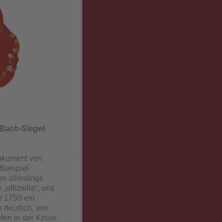
Bach-Siegel.
Dokument von
Beispiel
n allerdings
„offizielle“, uns
h 1750 ein
n deutlich, wie
fen in der Krone