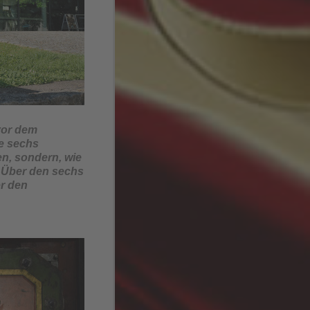
vor dem
e sechs
n, sondern, wie
. Über den sechs
er den