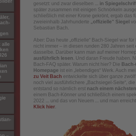
ilder
gesetzt: und zwar dieselben ...
in Spiegelschrif
später zusammen mit einigen Schnörkeln ausg
schließlich mit einer Krone gekrönt, ergab das f
ler,
zweieinhalb Jahrhunderte
„offizielle“ Siegel
vo
ach-
Sebastian Bach.
gen
Aber: Das heute „offizielle“ Bach-Siegel war fü
 alle
nicht immer – in diesen runden 280 Jahren seit
rken
dasselbe. Darüber kann man auf meiner Home
1926
ausführlich lesen
. Und daran Freude haben. N
Bach-FAQ später. Warum nicht hier? Die
Bach-
ian
Homepage
ist ein „lebendiges
“
Werk. Auch me
ken
zu Veit Bach
entwickelte sich über ganze zwölf
e
noch viel ausführlichere „Bachsiegel-Seite“, di
entstand so nämlich erst
nach einem nächsten
einem Bach-Könner und schließlich einem spe
gie
2022 ... und das von Neuem ... und man erreicht 
Klick hier
.
tian-
on –