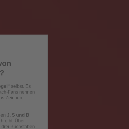
 von
r?
egel“
selbst. Es
Bach-Fans nennen
s Zeichen,
aben
J, S und B
chreibt. Über
s
drei Buchstaben