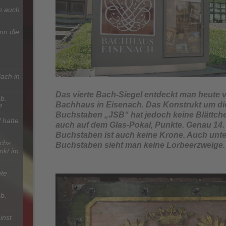
n auch
nn die
ach in
Das vierte Bach-Siegel entdeckt man heute 
b.
Bachhaus in Eisenach. Das Konstrukt um di
?
Buchstaben „JSB“ hat jedoch keine Blättche
 hatte
auch auf dem Glas-Pokal, Punkte. Genau 14
Buchstaben ist auch keine Krone. Auch unt
chs
Buchstaben sieht man keine Lorbeerzweige.
nkt im
te
b.
inst