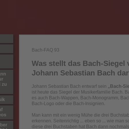
Bach-FAQ 93
Was stellt das Bach-Siegel
Johann Sebastian Bach da
ann
ur
d zu
Johann Sebastian Bach entwarf sein
„Bach-Si
ist
heute das Siegel der Musikerfamilie Bach. 
es auch Bach-Wappen, Bach-Monogramm, Bach
sik
Bach-Logo oder die Bach-Insignien.
nf
eos
Man kann mit ein wenig Mühe die drei Buchst
erkennen. Seitenrichtig ... eben so ... wie man s
ber
diese drei Buchstaben hat Bach dann
nochmal