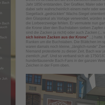
e Bach
Jahr 1850 entstanden. Der Grafiker, Maler oder 
dabei sehr wahrscheinlich einem mehr oder wen
b.
Siegellack „gedrückten“ Wachs-Siegel orientiert
den Glaspokal als Vorlage verwendet, würden in
die Lorbeerzweige fehlen. Er vermutete nun gan
e Bach
 auch
die Krone über den Buchstaben sieben Zapfen (
sind die Zacken ja nicht) oder auch Zacken (...
sich keinen Zacken aus der Krone“
...) hatte
 Bach
Ranken um die Buchstaben. Die Blättchen im s
waren damals noch kleine, „länglich-runde“ Zie
b.
Niemand protestierte zu dieser Zeit. Bach war j
ziemlich „out“. Und so verband sich ab 1750/183
b.
hunderttausende Bach-Fans in der ganzen Welt
Zeichen in der Form oben.
ufe
 Joh.