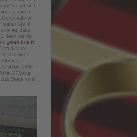
Künstler hat sich
iger sauber in
. Denn hätte er
 seiner Grafik
z sicher, dass
... denn zackig
 von
„man bricht
. Dazu kleine
päteren Siegel
r-Elemente.
a 1750 bis 1830
0 bis 2010 für
 das Siegel oder