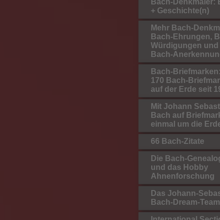
Bach-Denkmäler: B
+ Geschichte(n)
Mehr Bach-Denkmä
Bach-Ehrungen, B
Würdigungen und
Bach-Anerkennun
Bach-Briefmarken:
170 Bach-Briefma
auf der Erde seit 
Mit Johann Sebast
Bach auf Briefmar
einmal um die Erd
66 Bach-Zitate
Die Bach-Genealo
und das Hobby
Ahnenforschung
Das Johann-Sebas
Bach-Dream-Team
International Secti