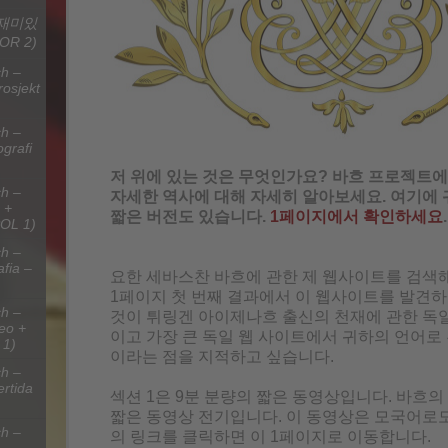
 재미있
OR 2)
h –
rosjekt
h –
grafi
저 위에 있는 것은 무엇인가요? 바흐 프로젝트
h –
자세한 역사에 대해 자세히 알아보세요. 여기에 
 +
짧은 버전도 있습니다.
1페이지에서 확인하세요
.
OL 1)
h –
fia –
요한 세바스찬 바흐에 관한 제 웹사이트를 검색
1페이지 첫 번째 결과에서 이 웹사이트를 발견하
h –
것이 튀링겐 아이제나흐 출신의 천재에 관한 독
deo +
이고 가장 큰 독일 웹 사이트에서 귀하의 언어로 
 1)
이라는 점을 지적하고 싶습니다.
h –
ertida
섹션 1은 9분 분량의 짧은 동영상입니다. 바흐의
짧은 동영상 전기입니다. 이 동영상은 모국어로도
h –
의 링크를 클릭하면 이 1페이지로 이동합니다.