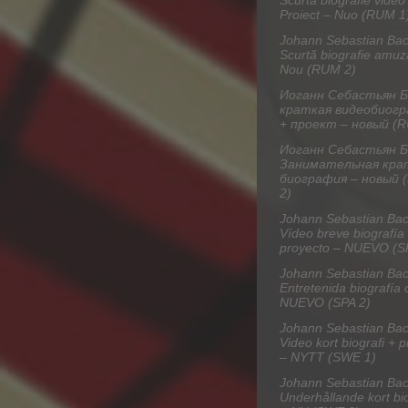
Scurtă biografie video
Proiect – Nuo (RUM 1
Johann Sebastian Bac
Scurtă biografie amuz
Nou (RUM 2)
Иоганн Себастьян Б
краткая видеобиог
+ проект – новый (R
Иоганн Себастьян Б
Занимательная кра
биография – новый 
2)
Johann Sebastian Bac
Vídeo breve biografía
proyecto – NUEVO (S
Johann Sebastian Bac
Entretenida biografía 
NUEVO (SPA 2)
Johann Sebastian Bac
Video kort biografi + p
– NYTT (SWE 1)
Johann Sebastian Bac
Underhållande kort bio