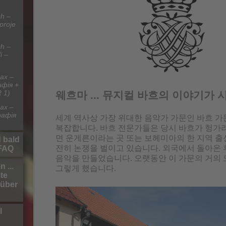
h –
 proje
h –
i –
ах –
афія +
 1)
웨흐마 ... 뮤지컬 바흐의 이야기가 
ах –
рафія
세계 역사상 가장 위대한 음악가 가문인 바흐 가
복잡합니다. 바흐 전문가들은 당시 바흐가 헝가리
면 운게른이라는 곳 또는 보헤미아의 한 지역 출
 bald
전히 논쟁을 벌이고 있습니다. 외국에서 돌아온 
-FAQ
음악을 만들었습니다. 오랫동안 이 가문의 거의 
 ...
그렇게 했습니다.
te
 über
l