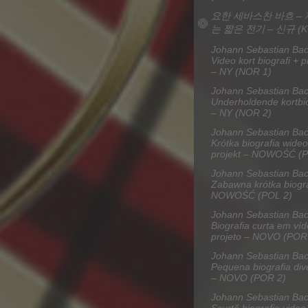
요한 세바스찬 바흐 –
는 짧은 전기 – 신규 (K
Johann Sebastian Bac
Video kort biografi + p
– NY (NOR 1)
Johann Sebastian Bac
Underholdende kortbio
– NY (NOR 2)
Johann Sebastian Bac
Krótka biografia wideo
projekt – NOWOŚĆ (P
Johann Sebastian Bac
Zabawna krótka biogra
NOWOŚĆ (POL 2)
Johann Sebastian Bac
Biografia curta em ví
projeto – NOVO (POR
Johann Sebastian Bac
Pequena biografia div
– NOVO (POR 2)
Johann Sebastian Bac