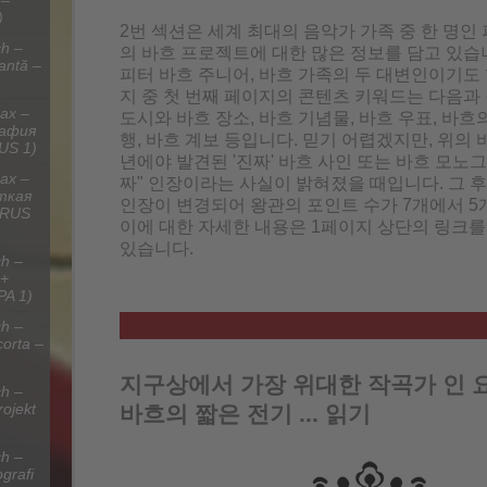
 –
)
2번 섹션은 세계 최대의 음악가 가족 중 한 명인
h –
의 바흐 프로젝트에 대한 많은 정보를 담고 있습니다 
antă –
피터 바흐 주니어, 바흐 가족의 두 대변인이기도 
지 중 첫 번째 페이지의 콘텐츠 키워드는 다음과
ах –
도시와 바흐 장소, 바흐 기념물, 바흐 우표, 바흐의
рафия
행, 바흐 계보 등입니다. 믿기 어렵겠지만, 위의 바
US 1)
년에야 발견된 '진짜' 바흐 사인 또는 바흐 모노그
ах –
짜" 인장이라는 사실이 밝혀졌을 때입니다. 그 후 
ткая
인장이 변경되어 왕관의 포인트 수가 7개에서 5
(RUS
이에 대한 자세한 내용은 1페이지 상단의 링크를
있습니다.
h –
 +
PA 1)
h –
corta –
지구상에서 가장 위대한 작곡가 인 
h –
rojekt
바흐의 짧은 전기 ... 읽기
h –
grafi