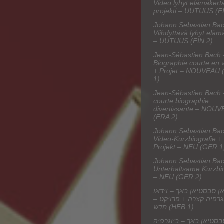
Video lyhyt elämäkert
projekti – UUTUUS (F
Johann Sebastian Bac
Viihdyttävä lyhyt eläm
– UUTUUS (FIN 2)
Jean-Sébastien Bach 
Biographie courte en 
+ Projet – NOUVEAU 
1)
Jean-Sébastien Bach
courte biographie
divertissante – NOU
(FRA 2)
Johann Sebastian Bac
Video-Kurzbiografie +
Projekt – NEU (GER 1
Johann Sebastian Bac
Unterhaltsame Kurzbio
– NEU (GER 2)
אן סבסטיאן באך – וידאו
יוגרפיה קצרה + פרויקט
חדש (HEB 1)
בסטיאן באך – ביוגרפיה