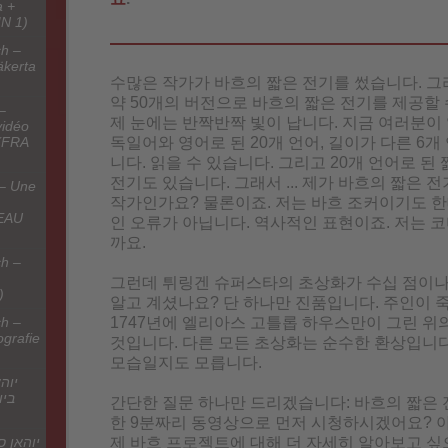
a +
IN 1)
h –
äkerta
수많은 작가가 바흐의 짧은 전기를 썼습니다. 그
약 50개의 버전으로 바흐의 짧은 전기를 제공할 
–
제 눈에는 반짝반짝 빛이 납니다. 지금 여러분이
vidéo
독일어와 영어로 된 20개 언어, 길이가 다른 6개
(FRA
니다. 읽을 수 있습니다. 그리고 20개 언어로 된
전기도 있습니다. 그래서 ... 제가 바흐의 짧은 
 – Une
작가인가요? 물론이죠. 저는 바흐 조커이기도 한
VEAU
인 오류가 아닙니다. 역사적인 표현이죠. 저는 
까요.
h –
그런데 튀링겐 슈퍼스타의 초상화가 수십 점이나
)
알고 계셨나요? 단 하나만 진품입니다. 주인이 죽
1747년에 엘리아스 고틀롭 하우스만이 그린 위
h –
grafie
것입니다. 다른 모든 초상화는 순수한 환상입니다.
모습일지도 모릅니다.
יוה
ב –
간단한 질문 하나만 드리겠습니다: 바흐의 짧은
한 9분짜리 동영상으로 먼저 시청하시겠어요? 
제 바흐 프로젝트에 대해 더 자세히 알아보고 싶
יוהאן ס