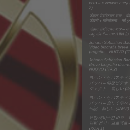
קצרה משעשעת – חדש (HEB
2)
जोहान सेबस्टियन बाख – वी
जीवनी + परियोजना – नई (
जोहान सेबस्टियन बाख – म
लघु जीवनी – नया (HIN 2)
Johann Sebastian Bac
Video biografia breve 
progetto – NUOVO (IT
Johann Sebastian Bac
Breve biografia divert
NUOVO (ITA 2)
ヨハン・セバスティ
バッハ – 略歴ビデオ 
ジェクト – 新しい (JA
ヨハン・セバスティ
バッハ – 楽しく学べ
伝記 – 新しい (JAP 2)
요한 세바스찬 바흐 –
단편 전기 + 프로젝트 
(KOR 1)