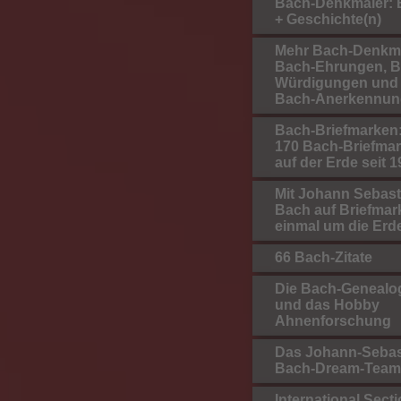
Bach-Denkmäler: B
+ Geschichte(n)
Mehr Bach-Denkmä
Bach-Ehrungen, B
Würdigungen und
Bach-Anerkennun
Bach-Briefmarken:
170 Bach-Briefma
auf der Erde seit 
Mit Johann Sebast
Bach auf Briefmar
einmal um die Erd
66 Bach-Zitate
Die Bach-Genealo
und das Hobby
Ahnenforschung
Das Johann-Sebas
Bach-Dream-Team
International Secti