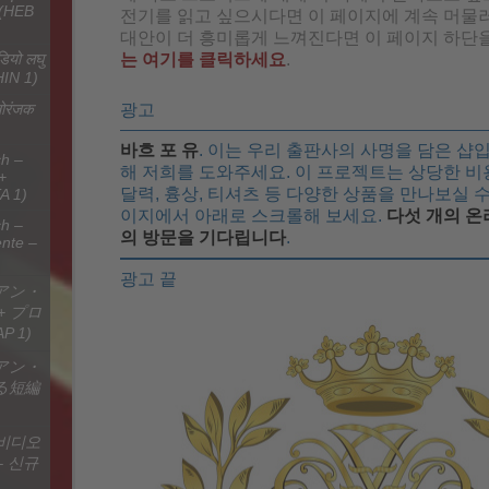
전기를 읽고 싶으시다면 이 페이지에 계속 머물러
대안이 더 흥미롭게 느껴진다면 이 페이지 하단
는 여기를 클릭하세요
.
डियो लघु
HIN 1)
광고
नोरंजक
바흐 포 유
. 이는 우리 출판사의 사명을 담은 샵
h –
해 저희를 도와주세요. 이 프로젝트는 상당한 비
+
달력, 흉상, 티셔츠 등 다양한 상품을 만나보실 수
A 1)
이지에서 아래로 스크롤해 보세요.
다섯 개의 온
h –
의 방문을 기다립니다
.
ente –
광고 끝
アン・
+ プロ
P 1)
アン・
る短編
 비디오
– 신규