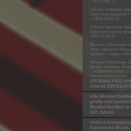
– NY (SWE 2)
Johann Sebastian Bac
Video kısa biyografi +
– YENİ (TUR 1)
Johann Sebastian Bac
Eğlenceli kısa biyograf
YENİ (TUR 2)
Йоганн Себастьян Б
Відео коротка біогр
проект – новий (UKR
Йоганн Себастьян Б
Цікава коротка біог
– НОВИНКА (UKR 2)
100 Bach-FAQ und
sind es 500 Bach
Alle Musikerfamilien
große und berühm
Musikerfamilien in
500 Jahren
Unterrichtsmateria
Klassische Musik: