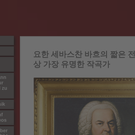
요한 세바스찬 바흐의 짧은 전
상 가장 유명한 작곡가
ann
ur
d zu
sik
nf
eos
ber