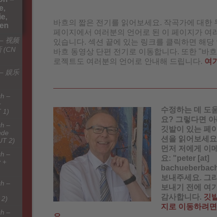
e,
e,
바흐의 짧은 전기를 읽어보세요. 작곡가에 대한 
hen
페이지에서 여러분의 언어로 된 이 페이지가 여
– 视频
있습니다. 섹션 끝에 있는 링크를 클릭하면 해당
 (CN
바흐 동영상 단편 전기로 이동합니다. 또한 "바흐
로젝트도 여러분의 언어로 안내해 드립니다.
여
– 娱乐
h –
+
수정하는 데 도
 1)
요? 그렇다면 아래
h –
깃발이 있는 페이
nde
션을 읽어보세요
UT 2)
먼저 저에게 이
h –
요: "peter [at]
 +
bachueberba
보내주세요. 그
h –
보내기 전에 여
감사합니다.
깃발
 2)
지로 이동하려면
h –
요
.