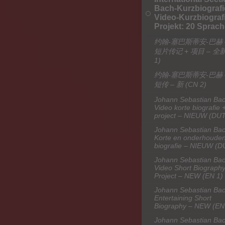
Bach-Kurzbiografi
Video-Kurzbiografi
Projekt: 20 Sprac
约翰-塞巴斯蒂安-巴赫 
短片传记 + 项目 – 全新
1)
约翰-塞巴斯蒂安-巴赫 
短传 – 新 (CN 2)
Johann Sebastian Bac
Video korte biografie 
project – NIEUW (DUT
Johann Sebastian Bac
Korte en onderhoude
biografie – NIEUW (D
Johann Sebastian Bac
Video Short Biography
Project – NEW (EN 1)
Johann Sebastian Bac
Entertaining Short
Biography – NEW (EN
Johann Sebastian Bac