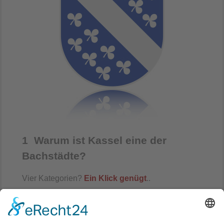
1 Warum ist Kassel eine der
Bachstädte?
Vier Kategorien?
Ein Klick genügt
..
Im Jahr 1732 ist die einzige Reise Bachs
überliefert, die er
zusammen mit seiner Frau
unternahm. Sie führte ihn nach
Kassel
, wo er die