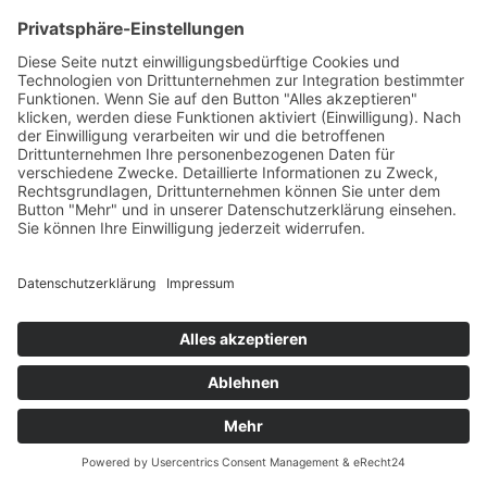
Orgel in der dortigen St. Martinskirche abnahm.
Sie wurde vom Orgelbauer N. Becker
überarbeitet..
2 Die Bachstadt Kassel: ein erstes
Bild..