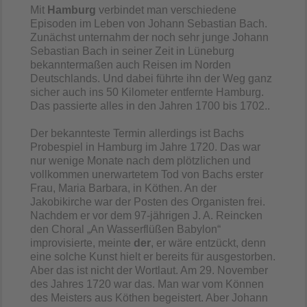
Mit
Hamburg
verbindet man verschiedene
Episoden im Leben von Johann Sebastian Bach.
Zunächst unternahm der noch sehr junge Johann
Sebastian Bach in seiner Zeit in Lüneburg
bekanntermaßen auch Reisen im Norden
Deutschlands. Und dabei führte ihn der Weg ganz
sicher auch ins 50 Kilometer entfernte Hamburg.
Das passierte alles in den Jahren 1700 bis 1702..
Der bekannteste Termin allerdings ist Bachs
Probespiel in Hamburg im Jahre 1720. Das war
nur wenige Monate nach dem plötzlichen und
vollkommen unerwartetem Tod von Bachs erster
Frau, Maria Barbara, in Köthen. An der
Jakobikirche war der Posten des Organisten frei.
Nachdem er vor dem 97-jährigen J. A. Reincken
den Choral „An Wasserflüßen Babylon“
improvisierte, meinte
der
, er wäre entzückt, denn
eine solche Kunst hielt er bereits für ausgestorben.
Aber das ist nicht der Wortlaut. Am 29. November
des Jahres 1720 war das. Man war vom Können
des Meisters aus Köthen begeistert. Aber Johann