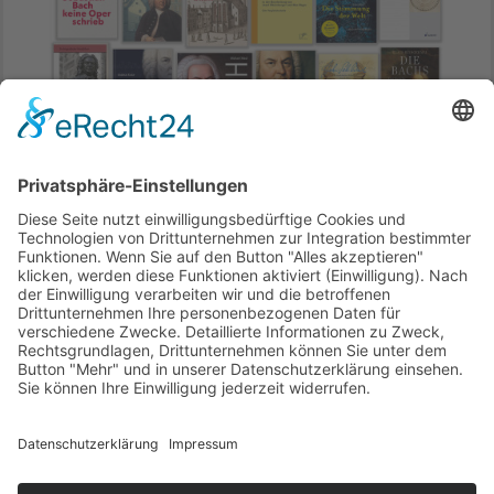
800 Bücher zum Thema Bach bietet unser
Partnerverlag jpc. Er ist der größte
Musikalienhändler in Europa und 20 Jahre
länger am Markt als Amazon. 50 davon haben
wir für Sie als Empfehlung bereits
zusammengestellt.
Zum Shop
.
Ende der Anzeige