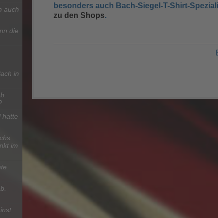
besonders auch Bach-Siegel-T-Shirt-Speziali
n auch
zu den Shops
.
nn die
ach in
b.
?
 hatte
chs
nkt im
te
b.
inst