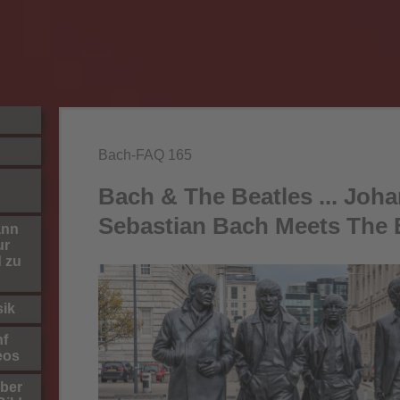
Bach-FAQ 165
Bach & The Beatles ... Joh
Sebastian Bach Meets The 
ann
ur
d zu
sik
nf
eos
ber