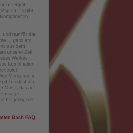
ance“ ergibt
tspiel). Es gibt
i Komponisten
 … und
nur für die
iante … ganz am
enz aus dem
rk unserer Zeit
dieses Werkes
diese Kombination
 bedeutet
ielen Menschen in
 gibt es deshalb
r Musik, das auf
e Passage
 herbeigezogen?
igsten Bach-FAQ
.