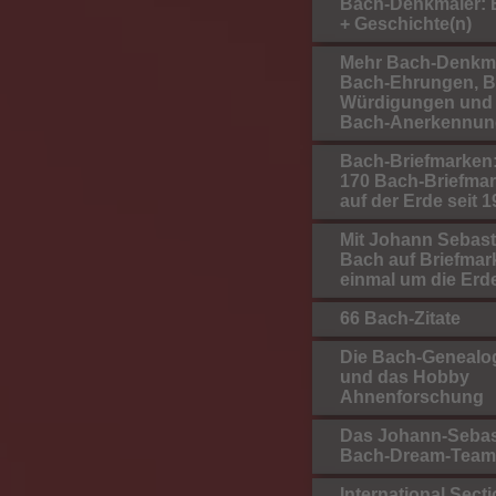
Bach-Denkmäler: B
+ Geschichte(n)
Mehr Bach-Denkmä
Bach-Ehrungen, B
Würdigungen und
Bach-Anerkennun
Bach-Briefmarken:
170 Bach-Briefma
auf der Erde seit 
Mit Johann Sebast
Bach auf Briefmar
einmal um die Erd
66 Bach-Zitate
Die Bach-Genealo
und das Hobby
Ahnenforschung
Das Johann-Sebas
Bach-Dream-Team
International Secti