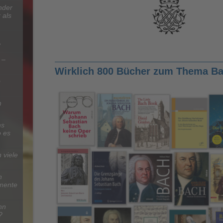
nder
 als
?
 –
Wirklich 800 Bücher zum Thema B
b
m
hs
 es
 viele
n
umente
nn
?