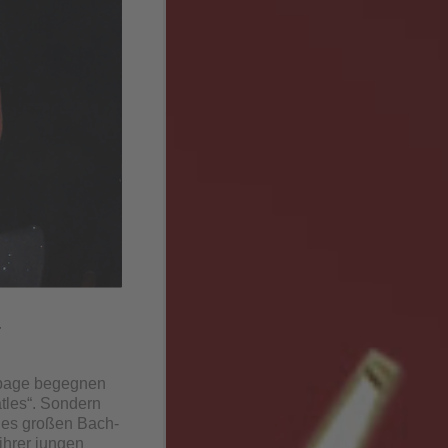
.
epage begegnen
tles“. Sondern
 des großen Bach-
ihrer jungen