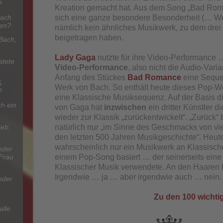
?
Kreation gemacht hat. Aus dem Song „Bad Rom
sich eine ganze besondere Besonderheit (… Wor
Bach
nen?
nämlich kein ähnliches Musikwerk, zu dem dre
beigetragen haben.
Bach,
Lady Gaga
nutzte für ihre Video-Performance
atete
Video-Performance
, also nicht die Audio-Var
Anfang des Stückes
Bad Romance
eine Sequ
S.
Werk von Bach. So enthält heute dieses Pop-We
?
eine Klassische Musiksequenz. Auf der Basis 
h ein
von Gaga hat
inzwischen
ein dritter Künstler 
wieder zur Klassik „zurückentwickelt“. „Zurück“
natürlich nur „im Sinne des Geschmacks von v
Seb.
den letzten 500 Jahren Musikgeschichte“. Heute
wahrscheinlich nur ein Musikwerk an Klassische
nder
einem Pop-Song basiert … der seinerseits ein
 Frau
Klassischer Musik verwendete. An den Haaren
Irgendwie … ja … aber irgendwie auch … nein.
nder
Zu den 100 wicht
alle