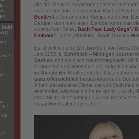
alle drei Beatles-Kreationen gemeinsam haben?
e,
sind sie von Johann Sebastian Bachs Werk beei
e,
hen
Beatles
ließen sich beim Komponieren von Bach
Darüber kann man lesen. Darüber kann man
vi
 bald
zwar auf der Seite
„Bach Feat. Lady Gaga² / Be
-FAQ
Eminem“
. In der „Abteilung“
Bach-Musik + We
ann
Es ist wirklich eine „Doktorarbeit“ von Audra 
Jahr 2022. In
Schriftlich – Michigan Journal 
poche
Studies:
dort akribisch zusammengestellt. Mit 
Sequenzen und vielen Quellen. Aufgeführt sind 
h
weltberühmten Beatles-Stücke. Die, in denen 
ach
ganz offensichtlich
heraushören kann. Sondern
Alben und einzelne Werke, die von Bach inspiri
e
entstanden, wie man sie heute kennt … auch, 
tatsächliche Notenabfolgen Bachs Kreativität s
ach
Gesamtwerk allerdings schon.
ach?
urde
ch?