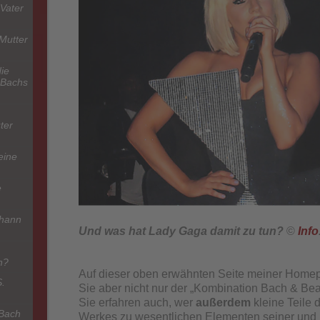
Vater
Mutter
ie
 Bachs
ter
eine
e
ohann
Und was hat Lady Gaga damit zu tun?
©
Info
h?
Auf dieser oben erwähnten Seite meiner Hom
S.
Sie aber nicht nur der „Kombination Bach & Bea
Sie erfahren auch, wer
außerdem
kleine Teile
 Bach
Werkes zu wesentlichen Elementen seiner und 