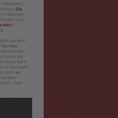
 Tatsächlich
nflusst.
Die
 inspirieren.
el
lesen. Und
atles /
rk
.
Woehle aus dem
of German
Notenbeispiel-
nicht nur die
man heute Bach
, es sind auch
ert sind,
so
ohne dass
piegeln. Sein