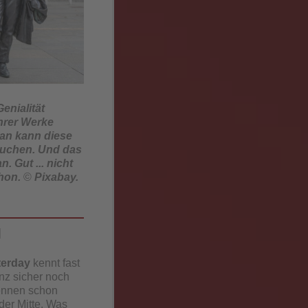
enialität
ihrer Werke
an kann diese
suchen. Und das
 Gut ... nicht
chon.
©
Pixabay.
d
terday
kennt fast
nz sicher noch
nnen schon
der Mitte. Was