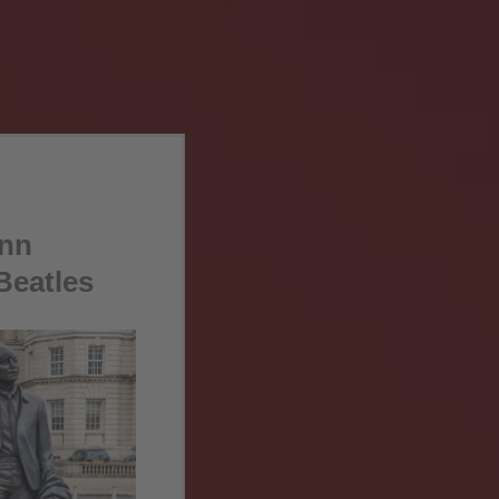
ann
Beatles