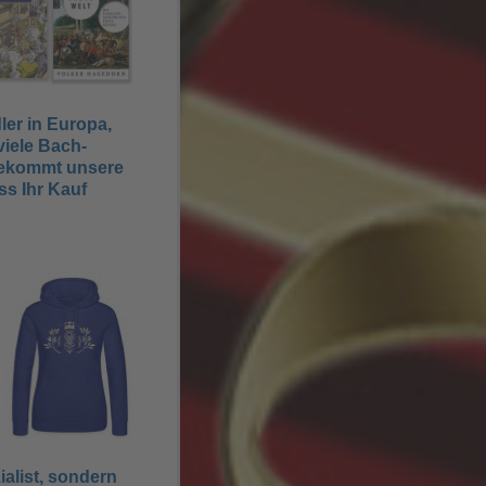
ler in Europa,
viele Bach-
bekommt unsere
ss Ihr Kauf
ialist, sondern