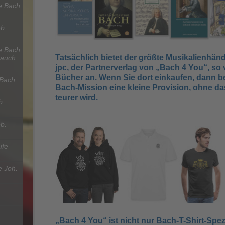
e Bach
b.
e Bach
Tatsächlich bietet der größte Musikalienhänd
 auch
jpc, der Partnerverlag von „Bach 4 You“, so 
Bücher an. Wenn Sie dort einkaufen, dann 
 Bach
Bach-Mission eine kleine Provision, ohne da
teurer wird.
b.
b.
ufe
 Joh.
„Bach 4 You“ ist nicht nur Bach-T-Shirt-Spez