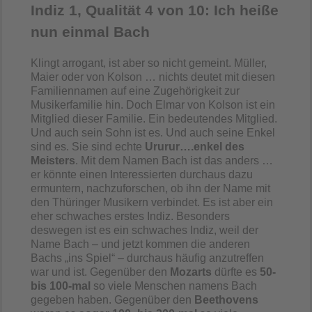
Indiz 1, Qualität 4 von 10: Ich heiße
nun einmal Bach
Klingt arrogant, ist aber so nicht gemeint. Müller,
Maier oder von Kolson … nichts deutet mit diesen
Familiennamen auf eine Zugehörigkeit zur
Musikerfamilie hin. Doch Elmar von Kolson ist ein
Mitglied dieser Familie. Ein bedeutendes Mitglied.
Und auch sein Sohn ist es. Und auch seine Enkel
sind es. Sie sind echte
Ururur….enkel des
Meisters
. Mit dem Namen Bach ist das anders …
er könnte einen Interessierten durchaus dazu
ermuntern, nachzuforschen, ob ihn der Name mit
den Thüringer Musikern verbindet. Es ist aber ein
eher schwaches erstes Indiz. Besonders
deswegen ist es ein schwaches Indiz, weil der
Name Bach – und jetzt kommen die anderen
Bachs „ins Spiel“ – durchaus häufig anzutreffen
war und ist. Gegenüber den
Mozarts
dürfte es
50-
bis 100-mal
so viele Menschen namens Bach
gegeben haben. Gegenüber den
Beethovens