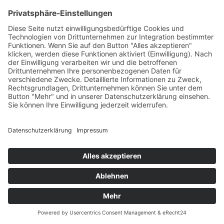
Kennenlernen ein wenig weniger vorsichtig
begann, als die Befragung meiner Nichten und der
100 Münchner Bachs. Kathryn habe ich nach der
Erläuterung der
Andiolebin-Problematik
geschrieben, dass sie zu dieser Musikerfamilie
gehört. Kathryn antwortete 2011 dann – mit dieser
Kenntnis – in ihrer dritten Mail: Hello Peter: This is
wonderful news. I grew up with stories that we
might be related to Johann Sebastian Bach but
when I started my search I could never prove it. I
just figured wishful thinking on my families part.
Talk to you later, Kathryn. Und in Deutsch ist das
… weil ich ja konsequent bleiben will: Hallo Peter,
das sind wunderbare Neuigkeiten. Ich bin mit
Geschichten aufgewachsen, dass wir vielleicht mit
Johann Sebastian Bach verwandt sein könnten,
aber als ich mit meinen Nachforschungen begann,
konnte ich das nie beweisen. Ich dachte einfach,
das sei Wunschdenken seitens meiner Familie.
Bis später, Kathryn.
Viel später, im April 2015, meldete sich dann