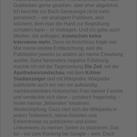
Gutdünken gerne gesehen, aber eher abgelehnt.
Ich berichte zur Bach-Genealogie nicht mehr
persönlich – vor analogem Publikum, also
solchem, dem man die Hand zur Begrüßung
schütteln kann – in Vorträgen. Und ich gebe auch
Medien, die anfragen,
inzwischen keine
Interviews mehr
. Denn im Anschluss folgte vier
Mal meine erlebte Enttäuschung, weil die
Publikation jeweils so anders als meine Erwartung
ausfiel. Ganz besonders negative Erfahrung
machte ich mit der Tageszeitung
Die Zeit
, mit der
Apothekenrundschau
, mit dem
Kölner
Stadtanzeiger
und mit Wikipedia: Wikipedia
publizierte auch ein von mir aufwändig
nachbearbeitetes historisches Foto meiner Familie
und versteckte sich dann – juristisch fragwürdig –
hinter meiner „fehlenden“ kreativen
Wertschöpfung. Dazu ziert sich die Wikipedia in
jedem Teilbereich, meine Arbeiten und
Erkenntnisse zu publizieren und einen
Linkverweis zu meinen Seiten zu platzieren. Das
tut – nur zum Ranking bei Google – weh. Doch