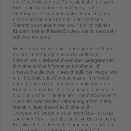
drei Geschwister diese Story, nicht aber die zwei
Kids in der dann folgenden Generation?!
Allerdings: Erst sehr viel später erfuhr ich, dass
diese Aussage doch bereits in der nächsten
Generation angekommen war. Nämlich bei den
Kindern meines
älteren
Bruders, den ich erst sehr
spät kennenlernte.
Wieder ohne Erinnerung an den genauen Verlauf
meiner Überlegungen um 2012 wollte ich
herausfinden,
anlässlich welcher Gelegeneheit
sich eine solche Information fortpflanzt. Ich
untersuchte die zwei unterschiedlichen Wege, was
ich – bezüglich des Datenschutzes – hier nicht
näher belegen darf: Durch eine familieninterne
Konstellation erfuhr ich erst sehr spät, dass mein
Opa auch seiner Enkeltochter – meiner Schwester
– von der spannenden Verbindung erzählt hatte.
Nämlich, dass diese Geschichte zu ihr
„transportiert“ wurde, als sie ihrem Opa – er ist ja
auch mein Opa – erzählte, dass sie Elvis gut fand.
Er antwortete in diesem Gespräch unter anderem
… „dass wir ja mit Johann Sebastian Bach