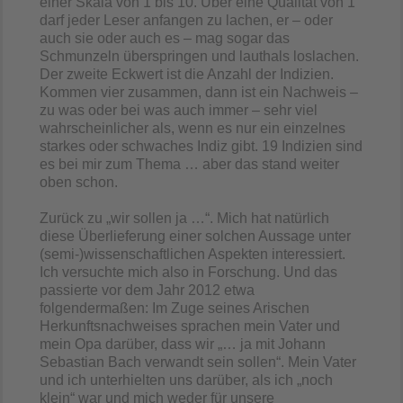
einer Skala von 1 bis 10. Über eine Qualität von 1
darf jeder Leser anfangen zu lachen, er – oder
auch sie oder auch es – mag sogar das
Schmunzeln überspringen und lauthals loslachen.
Der zweite Eckwert ist die Anzahl der Indizien.
Kommen vier zusammen, dann ist ein Nachweis –
zu was oder bei was auch immer – sehr viel
wahrscheinlicher als, wenn es nur ein einzelnes
starkes oder schwaches Indiz gibt. 19 Indizien sind
es bei mir zum Thema … aber das stand weiter
oben schon.
Zurück zu „wir sollen ja …“. Mich hat natürlich
diese Überlieferung einer solchen Aussage unter
(semi-)wissenschaftlichen Aspekten interessiert.
Ich versuchte mich also in Forschung. Und das
passierte vor dem Jahr 2012 etwa
folgendermaßen: Im Zuge seines Arischen
Herkunftsnachweises sprachen mein Vater und
mein Opa darüber, dass wir „… ja mit Johann
Sebastian Bach verwandt sein sollen“. Mein Vater
und ich unterhielten uns darüber, als ich „noch
klein“ war und mich weder für unsere