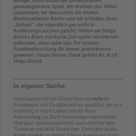
wenige Jahre hatten wir gemeinsamen
genealogischen Spaß. Wir drehten das Video
Mehr Informationen
zusammen, wir besuchten die letzten
Binderslebener Bachs und wir erhielten ihren
Akzeptieren
„Schatz“, der eigentlich gar nicht in
powered by
Usercentrics Consent
Anführungszeichen gehört. Hätten wir Helga
Management Platform
&
eRecht24
Brücks Buch nur kurze Zeit später im Internet
gefunden, dann wäre das Tor unserer
Familienforschung für immer geschlossen
gewesen. Unser tiefster Dank gehört ihr. R.I.P.
Helga Brück.
In eigener Sache
Vorausgeschickt sei: Diese Seite ist
nicht
für
Redakteure und Redakteurinnen gestaltet, die sich
kurzfristig in ihrem Leben und für ihren
Arbeitsalltag zur Bach-Genealogie interessieren.
Und ganz selbstverständlich auch nicht für Wiki-
Türsteher und Wiki-Torwächter: Denn dort ist die
Arbeit anderer zu einem Thema jeweils nur nach