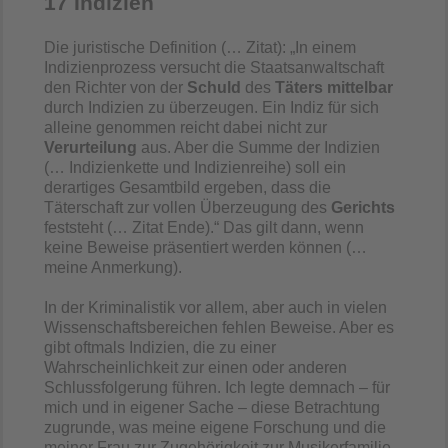
17 Indizien
Die juristische Definition (… Zitat): „In einem
Indizienprozess versucht die Staatsanwaltschaft
den Richter von der
Schuld
des
Täters mittelbar
durch Indizien zu überzeugen. Ein Indiz für sich
alleine genommen reicht dabei nicht zur
Verurteilung
aus. Aber die Summe der Indizien
(… Indizienkette und Indizienreihe) soll ein
derartiges Gesamtbild ergeben, dass die
Täterschaft zur vollen Überzeugung des
Gerichts
feststeht (… Zitat Ende).“ Das gilt dann, wenn
keine Beweise präsentiert werden können (…
meine Anmerkung).
In der Kriminalistik vor allem, aber auch in vielen
Wissenschaftsbereichen fehlen Beweise. Aber es
gibt oftmals Indizien, die zu einer
Wahrscheinlichkeit zur einen oder anderen
Schlussfolgerung führen. Ich legte demnach – für
mich und in eigener Sache – diese Betrachtung
zugrunde, was meine eigene Forschung und die
meiner Frau zur Zugehörigkeit zur Musikerfamilie