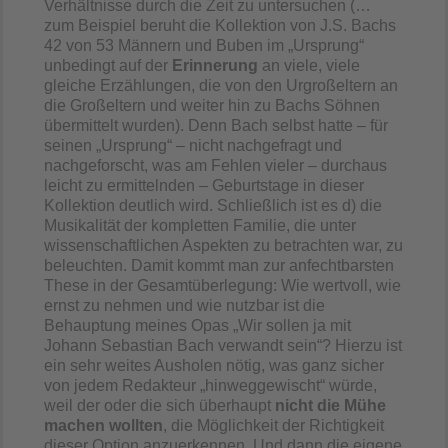
Verhältnisse durch die Zeit zu untersuchen (…
zum Beispiel beruht die Kollektion von J.S. Bachs
42 von 53 Männern und Buben im „Ursprung“
unbedingt auf der
Erinnerung
an viele, viele
gleiche Erzählungen, die von den Urgroßeltern an
die Großeltern und weiter hin zu Bachs Söhnen
übermittelt wurden). Denn Bach selbst hatte – für
seinen „Ursprung“ – nicht nachgefragt und
nachgeforscht, was am Fehlen vieler – durchaus
leicht zu ermittelnden – Geburtstage in dieser
Kollektion deutlich wird. Schließlich ist es d) die
Musikalität der kompletten Familie, die unter
wissenschaftlichen Aspekten zu betrachten war, zu
beleuchten. Damit kommt man zur anfechtbarsten
These in der Gesamtüberlegung: Wie wertvoll, wie
ernst zu nehmen und wie nutzbar ist die
Behauptung meines Opas „Wir sollen ja mit
Johann Sebastian Bach verwandt sein“? Hierzu ist
ein sehr weites Ausholen nötig, was ganz sicher
von jedem Redakteur „hinweggewischt“ würde,
weil der oder die sich überhaupt
nicht die Mühe
machen wollten
, die Möglichkeit der Richtigkeit
dieser Option anzuerkennen. Und dann die eigene