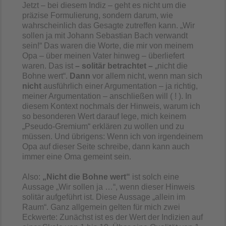
Jetzt – bei diesem Indiz – geht es nicht um die
präzise Formulierung, sondern darum, wie
wahrscheinlich das Gesagte zutreffen kann. „Wir
sollen ja mit Johann Sebastian Bach verwandt
sein!“ Das waren die Worte, die mir von meinem
Opa – über meinen Vater hinweg – überliefert
waren. Das ist
– solitär betrachtet –
„nicht die
Bohne wert“.
Dann
vor allem nicht, wenn man sich
nicht
ausführlich einer Argumentation – ja richtig,
meiner Argumentation – anschließen will ( ! ). In
diesem Kontext nochmals der Hinweis, warum ich
so besonderen Wert darauf lege, mich keinem
„Pseudo-Gremium“ erklären zu wollen und zu
müssen. Und übrigens: Wenn ich von irgendeinem
Opa auf dieser Seite schreibe, dann kann auch
immer eine Oma gemeint sein.
Also:
„Nicht die Bohne wert“
ist solch eine
Aussage „Wir sollen ja …“, wenn dieser Hinweis
solitär aufgeführt ist. Diese Aussage „allein im
Raum“. Ganz allgemein gelten für mich zwei
Eckwerte: Zunächst ist es der Wert der Indizien auf