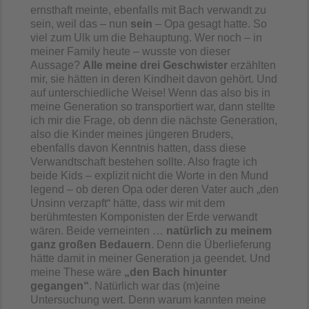
ernsthaft meinte, ebenfalls mit Bach verwandt zu
sein, weil das – nun
sein
– Opa gesagt hatte. So
viel zum Ulk um die Behauptung. Wer noch – in
meiner Family heute – wusste von dieser
Aussage?
Alle meine drei Geschwister
erzählten
mir, sie hätten in deren Kindheit davon gehört. Und
auf unterschiedliche Weise! Wenn das also bis in
meine Generation so transportiert war, dann stellte
ich mir die Frage, ob denn die nächste Generation,
also die Kinder meines jüngeren Bruders,
ebenfalls davon Kenntnis hatten, dass diese
Verwandtschaft bestehen sollte. Also fragte ich
beide Kids – explizit nicht die Worte in den Mund
legend – ob deren Opa oder deren Vater auch „den
Unsinn verzapft“ hätte, dass wir mit dem
berühmtesten Komponisten der Erde verwandt
wären. Beide verneinten …
natürlich zu meinem
ganz großen Bedauern
. Denn die Überlieferung
hätte damit in meiner Generation ja geendet. Und
meine These wäre
„den Bach hinunter
gegangen“
. Natürlich war das (m)eine
Untersuchung wert. Denn warum kannten meine