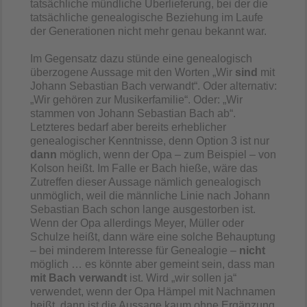
tatsächliche mündliche Überlieferung, bei der die
tatsächliche genealogische Beziehung im Laufe
der Generationen nicht mehr genau bekannt war.
Im Gegensatz dazu stünde eine genealogisch
überzogene Aussage mit den Worten „Wir
sind
mit
Johann Sebastian Bach verwandt“. Oder alternativ:
„Wir gehören zur Musikerfamilie“. Oder: „Wir
stammen von Johann Sebastian Bach ab“.
Letzteres bedarf aber bereits erheblicher
genealogischer Kenntnisse, denn Option 3 ist nur
dann
möglich, wenn der Opa – zum Beispiel – von
Kolson heißt. Im Falle er Bach hieße, wäre das
Zutreffen dieser Aussage nämlich genealogisch
unmöglich, weil die männliche Linie nach Johann
Sebastian Bach schon lange ausgestorben ist.
Wenn der Opa allerdings Meyer, Müller oder
Schulze heißt, dann wäre eine solche Behauptung
– bei minderem Interesse für Genealogie –
nicht
möglich … es könnte aber gemeint sein, dass man
mit Bach verwandt
ist. Wird „wir sollen ja“
verwendet, wenn der Opa Hämpel mit Nachnamen
heißt, dann ist die Aussage kaum ohne Ergänzung