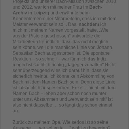
Projekts und unserer Bach-Mission zwischen 2010
und 2012, war ich mit meiner Frau im
Bach-
Archiv in Leipzig
und erwähnte beim
Kennenlernen einer Mitarbeiterin, dass ich mit dem
Meister verwandt sein soll. Das,
nachdem
ich
mich mit meinem Namen vorgestellt hatte. „Wie
aus der Pistole geschossen“ antwortete die
Mitarbeiterin freundlich, dass das nicht möglich
sein könne, weil die männliche Linie von Johann
Sebastian Bach ausgestorben ist. Die spontane
Reaktion – so schnell – war für mich
das
Indiz,
möglichst sachlich richtig „dagegenzuhalten“ Nicht
sehr überzeugend wies ich darauf hin, dass sie
sicherlich meinte, ich könne kein Abkömmling von
Bach mit dem Namen Bach sein. Denn diese Linie
ist tatsächlich ausgestorben. Enkel – nicht mit dem
Namen Bach – leben aber schon noch munter
unter uns. Abstammen und „verwandt sein mit“ ist
also nicht dasselbe … so fängt das schon einmal
an.
Zurück zu meinem Opa. Wie seriös ist so seine
Aussage „… wir sollen ja …“ wohl zu bewerten?