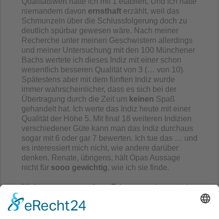
Qualitätswert hätte ich mit 1 etabliert. Und ich hätte
niemandem davon
ernsthaft
erzählt, weil das
Schmunzeln über die Schlussfolgerung doch zu
deutlich spürbar gewesen wäre. Nach meiner
Recherche unter meinen Geschwistern allerdings
und meiner Untersuchung mit den 100 Münchener
Bachs wertete ich dieses Indiz mit einer schon
wesentlich besseren Qualität von 3 (… von 10).
Spätestens aber mit dem fünften Indiz wurde
immer wahrscheinlicher, dass es sich bei der
Übertragung durch die Zeit um
keinen
Spaß
gehandelt hat. Ich werte das Indiz heute mit einer
Qualität der Höhe 5. Mit final 18 weiteren Indizien
verschiedener Güte kann man das Indiz durchaus
sogar mit 6 oder gar 7 bewerten. Ich tue das … und
es interessiert mich nicht, wie andere darüber
denken. Renate, übrigens, hält Opas Aussage
nicht für
sooo gewichtig
, wie ich sie finde.
Nicht ganz passend zur Erinnerung
konnte ich
den Wortlaut zur zweiten Mail von meiner Cousine
Kathryn aus den USA wiederfinden. Gesichert –
noch im Wortlaut – ist allerdings, dass unser