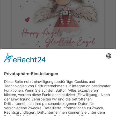
50 Engelkalender. Da ist wirklich für jeden
Engel-Fan der ganz genau passende Stil für
Ihren Geschmack mit dabei. Es gibt sie als
Broschüren-Kalender und wenn Sie möchten,
auch als Poster-Kalender. Hier geht es direkt zu
allen Engel-Kalendern, beziehungsweise zu
allen Schutzengel-Kalendern:
mit einem Klick
.
Ende der Anzeige