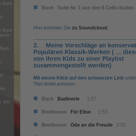
e Bach
■
Bach
Suite Nr. 1 aus den 6 Cello-Suiten
b.
Hier kommen Sie
zu Soundcloud
.
e Bach
 auch
2. Meine Vorschläge an konservat
 Bach
Populären Klassik-Werken ( ... die
von Ihren Kids zu einer Playlist
b.
zusammengestellt werden)
b.
Mit einem Klick auf den schwarzen Link
unte
Titel direkt anhören.
ufe
■
Bach
Badinerie
1:27
 Joh.
■
Beethoven
Für Elise
2:55
■
Beethoven
Ode an die Freude
2
:
55