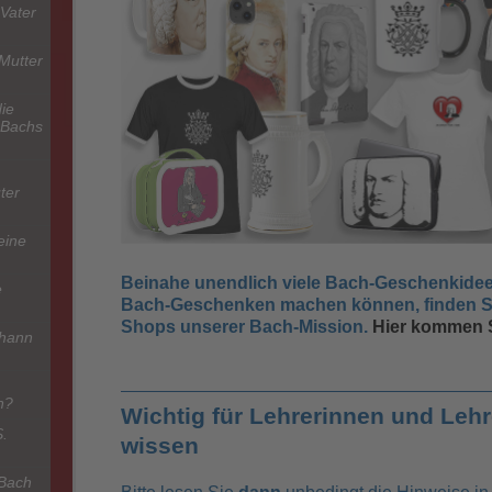
Vater
Mutter
ie
 Bachs
ter
eine
Beinahe unendlich viele Bach-Geschenkideen
e
Bach-Geschenken machen können, finden Si
Shops unserer Bach-Mission.
Hier kommen S
ohann
h?
Wichtig für Lehrerinnen und Lehr
S.
wissen
 Bach