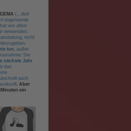
GEMA
(... dort
cht sogenannte
al von allen
für verwenden.
anstaltung, nicht
iterzugeben.
hts tun
, außer
e Ausnahme: Sie
as nächste Jahr
ür das
eine
bschnitt auch
auskunft.
Aber
 Minuten ein