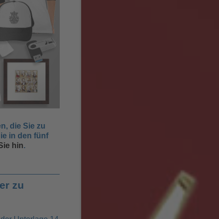
, die Sie zu
e in den fünf
ie hin
.
er zu