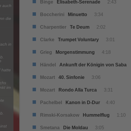
■
Binge
Elisabeth-Serenade
2:43
n auch
■
Boccherini
Minuetto
3:34
nn die
■
Charpentier
Te Deum
2:02
■
Clarke
Trumpet Voluntary
3:01
ach in
■
Grieg
Morgenstimmung
4:18
b.
?
■
Händel
Ankunft der Königin von Saba
3
 hatte
■
Mozart
40. Sinfonie
3:06
chs
nkt im
■
Mozart
Rondo Alla Turca
3:31
■
te
Pachelbel
Kanon in D-Dur
4:40
■
b.
Rimski-Korsakow
Hummelflug
1:10
■
inst
Smetana
Die Moldau
3:05