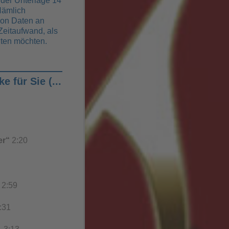
 der Unterlage 14
ämlich
on Daten an
Zeitaufwand, als
eiten möchten.
 für Sie (...
er“
2:20
e
2:59
31