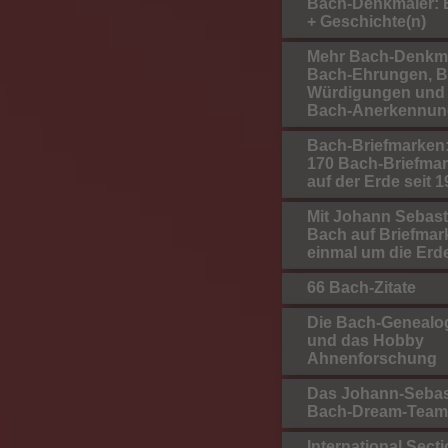
Bach-Denkmäler: B
+ Geschichte(n)
Mehr Bach-Denkmä
Bach-Ehrungen, B
Würdigungen und
Bach-Anerkennun
Bach-Briefmarken:
170 Bach-Briefma
auf der Erde seit 
Mit Johann Sebast
Bach auf Briefmar
einmal um die Erd
66 Bach-Zitate
Die Bach-Genealo
und das Hobby
Ahnenforschung
Das Johann-Sebas
Bach-Dream-Team
International Secti