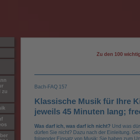
Zu den 100 wicht
ann
ur
Bach-FAQ 157
d zu
Klassische Musik für Ihre Ki
sik
jeweils 45 Minuten lang; fre
nf
eos
Was darf ich, was darf ich nicht?
Und was dür
dürfen Sie nicht? Dazu nach der Einleitung. Ged
ber
folgender Einsatz von Musik: Sie haben zum Un