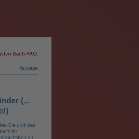
igsten Bach-FAQ
.
Anzeige
nder (...
e!)
fen Sie und was
acht ist
terrichtsbeginn