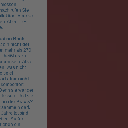
chlossen.
anach rufen Sie
llektion. Aber so
n. Aber ... es
e.
astian Bach
st bin
nicht der
en mehr als 270
, heißt es zu
orben sein. Also
len, was nicht
eispiel
darf aber nicht
 komponiert,
 Denn sie war der
lossen. Und sie
t in der Praxis?
t sammeln darf,
Jahre tot sind,
eben. Außer
er eben ein