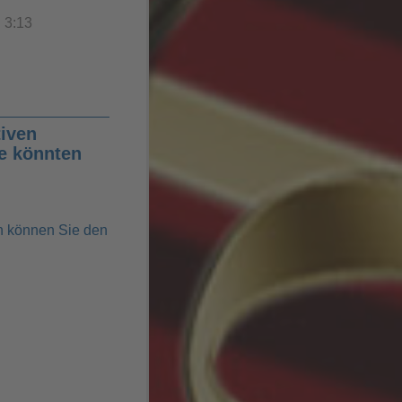
3:13
iven
se könnten
n können Sie den