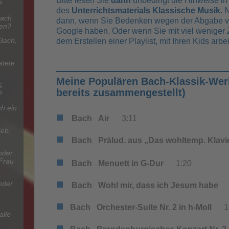
Bitte lesen Sie
dann
unbedingt die Hinweise in
?
des
Unterrichtsmaterials Klassische Musik.
N
Bach
dann, wenn Sie Bedenken wegen der Abgabe v
nen?
Google haben. Oder wenn Sie mit viel weniger 
Bach,
dem Erstellen einer Playlist, mit Ihren Kids arb
atete
Meine Populären Bach-Klassik-Werke
S.
bereits zusammengestellt)
?
h ein
■
Bach A
ir
3:11
Seb.
■
Bach
Prälud. aus „Das wohltemp. Klavi
nder
■
 Frau
Bach
Menuett in G-Dur
1:20
■
nder
Bach
Wohl mir, dass ich Jesum hab
■
Bach
Orchester-Suite Nr. 2 in h-Moll
1:
alle
■