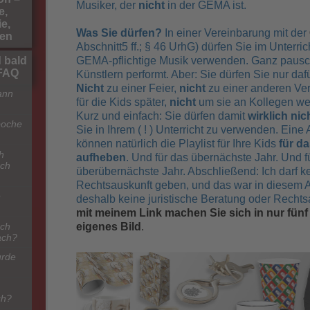
Musiker, der
nicht
in der GEMA ist.
e,
e,
Was Sie dürfen?
In einer Vereinbarung mit der
hen
Abschnitt5 ff.; § 46 UrhG) dürfen Sie im Unterri
GEMA-pflichtige Musik verwenden. Ganz pausch
 bald
-FAQ
Künstlern performt. Aber: Sie dürfen Sie nur da
Nicht
zu einer Feier,
nicht
zu einer anderen Ver
ann
für die Kids später,
nicht
um sie an Kollegen we
Kurz und einfach: Sie dürfen damit
wirklich nic
poche
Sie in Ihrem ( ! ) Unterricht zu verwenden. Ein
können natürlich die Playlist für Ihre Kids
für d
h
aufheben
. Und für das übernächste Jahr. Und f
ach
überübernächste Jahr. Abschließend: Ich darf k
Rechtsauskunft geben, und das war in diesem A
e
deshalb keine juristische Beratung oder Rechts
mit meinem Link machen Sie sich in nur fünf
eigenes Bild
.
ach
ach?
urde
ch?