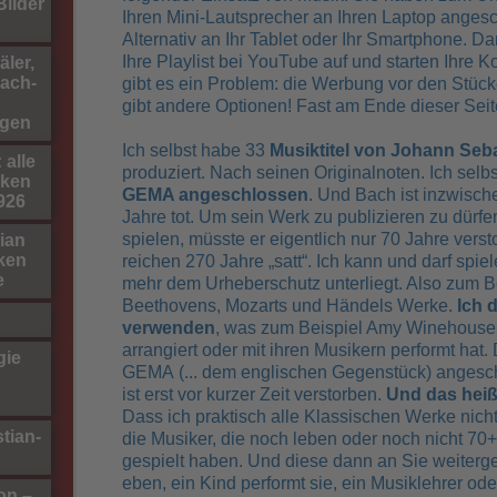
ilder
Ihren Mini-Lautsprecher an Ihren Laptop anges
Alternativ an Ihr Tablet oder Ihr Smartphone. D
Ihre Playlist bei YouTube auf und starten Ihre Ko
ler,
ach-
gibt es ein Problem: die Werbung vor den Stücke
gibt andere Optionen! Fast am Ende dieser Seit
gen
Ich selbst habe 33
Musiktitel von Johann Seb
 alle
produziert. Nach seinen Originalnoten. Ich selb
rken
GEMA angeschlossen
. Und Bach ist inzwisch
1926
Jahre tot. Um sein Werk zu publizieren zu dürfen
spielen, müsste er eigentlich nur 70 Jahre verst
ian
ken
reichen 270 Jahre „satt“. Ich kann und darf spie
e
mehr dem Urheberschutz unterliegt. Also zum B
Beethovens, Mozarts und Händels Werke.
Ich 
verwenden
, was zum Beispiel Amy Winehouse
arrangiert oder mit ihren Musikern performt hat.
gie
GEMA
(... dem englischen Gegenstück)
angesch
ist erst vor kurzer Zeit verstorben.
Und das heiß
Dass ich praktisch alle Klassischen Werke nich
tian-
die Musiker, die noch leben oder noch nicht 70+ 
gespielt haben. Und diese dann an Sie weiterg
eben, ein Kind performt sie, ein Musiklehrer od
on –