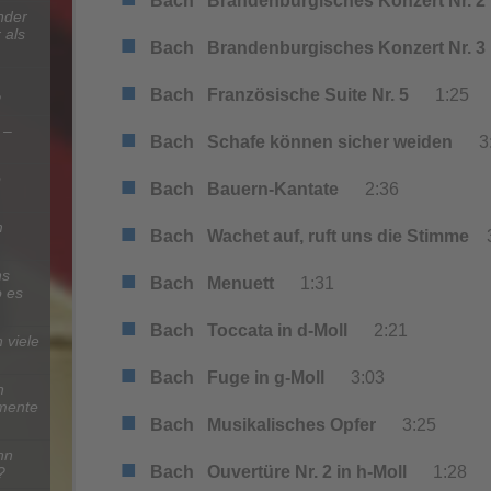
Bach
Brandenburgisches Konzert Nr. 2
nder
 als
■
Bach
Brandenburgisches Konzert Nr. 
■
Bach
Französische Suite Nr. 5
1:25
?
 –
■
Bach
Schafe können sicher weiden
3:
b
■
Bach
Bauern-Kantate
2:36
■
m
Bach
Wachet auf, ruft uns die Stimme
3
■
hs
Bach
Menuett
1:31
 es
■
Bach
Toccata in d-Moll
2:21
 viele
■
Bach
Fuge in g-Moll
3:03
n
umente
■
Bach
Musikalisches Opfer
3:25
nn
■
Bach
Ouvertüre Nr. 2 in h-Moll
1:28
?