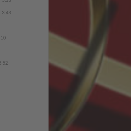
3:13
3
3:43
10
:52