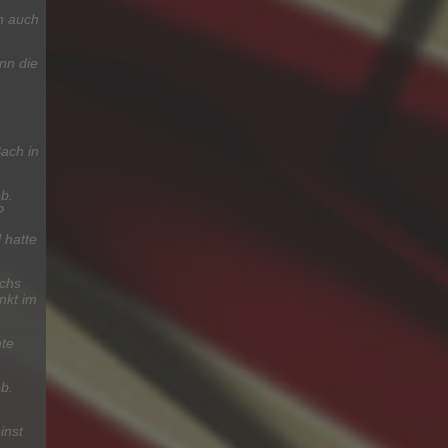
n auch
nn die
ach in
b.
?
 hatte
chs
nkt im
te
b.
inst