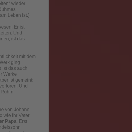
eiten“ wieder
s Ruhmes
m Leben ist.).
esen. Er ist
eiten. Und
inen, ist das
tlichkeit mit dem
 Werk ging
o ist das auch
er Werke
ber ist gemeint:
verloren. Und
zu Ruhm
hne von Johann
 wie ihr Vater
er Papa
. Erst
endelssohn