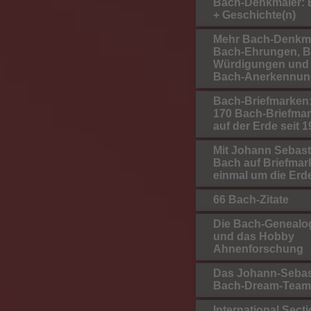
Bach-Denkmäler: B
+ Geschichte(n)
Mehr Bach-Denkmä
Bach-Ehrungen, B
Würdigungen und
Bach-Anerkennun
Bach-Briefmarken:
170 Bach-Briefma
auf der Erde seit 
Mit Johann Sebast
Bach auf Briefmar
einmal um die Erd
66 Bach-Zitate
Die Bach-Genealo
und das Hobby
Ahnenforschung
Das Johann-Sebas
Bach-Dream-Team
International Secti