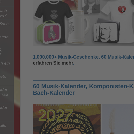
?
Bach
nen?
Bach,
atete
S.
?
1.000.000+ Musik-Geschenke, 60 Musik-Kale
erfahren Sie mehr
.
h ein
Seb.
60 Musik-Kalender, Komponisten-K
nder
Bach-Kalender
 Frau
nder
alle