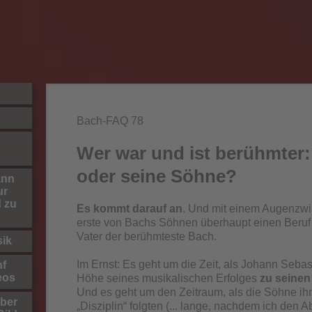
Bach-FAQ 78
Wer war und ist berühmter:
oder seine Söhne?
ann
ur
d zu
Es kommt darauf an
. Und mit einem Augenzwi
erste von Bachs Söhnen überhaupt einen Beruf 
Vater der berühmteste Bach.
sik
Im Ernst: Es geht um die Zeit, als Johann Sebas
nf
eos
Höhe seines musikalischen Erfolges
zu seinen
Und es geht um den Zeitraum, als die Söhne ihm
ber
„Disziplin“ folgten (... lange, nachdem ich den A