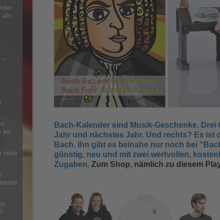
nder
 als
?
 –
b
m
hs
Bach-Kalender sind Musik-Geschenke. Drei 
 es
Jahr und nächstes Jahr
. Und rechts? Es ist 
Bach. Ihn gibt es beinahe nur noch bei "Bac
 viele
günstig, neu und mit zwei wertvollen, koste
Zugaben.
Zum Shop, nämlich zu diesem Pla
n
umente
nn
?