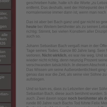
ilder
geschrieben hatte, hatte ich die Worte „zu Lebz
entfernt. Das deshalb, weil der Höhepunkt de
normalerweise immer dann ist, wenn man noch a
ler,
ach-
Das ist aber bei Bach ganz und gar nicht so gew
gen
heute
bei Weitem berühmter als zu seinen Lebz
richtig: Stimmt, bei vielen Künstlern aller Diszipl
 alle
auch so.
rken
1926
Johann Sebastian Bach vergaß man in der Öffen
Tage seines Todes. Ganze 80 Jahre lang. Sein
ian
verloren.
Nicht wirklich
, es war nie weg. Und s
ken
wieder nicht richtig, denn neunzig Prozent sein
e
verschwanden tatsächlich. In diesem Abschnitt a
Das Wissen um seine Außerordentlichkeit ging 
genau das war die Zeit, als seine vier Söhne 
gie
aufstiegen.
Und so kam es, dass zu Lebzeiten der vier Sö
Sebastian Bach, diese auch berühmt wurden. So
tian-
auch. Zwei davon sogar
noch berühmter als d
runde 80 Jahre nach Bachs Tod führte Felix M
on –