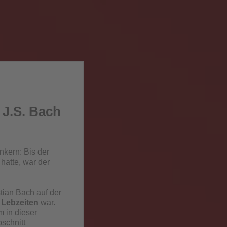
 J.S. Bach
nkern: Bis der
hatte, war der
tian Bach auf der
 Lebzeiten
war.
 in dieser
bschnitt