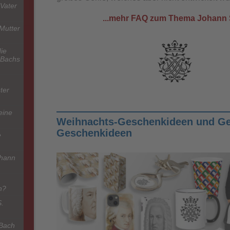
Vater
...mehr FAQ zum Thema Johann 
Mutter
ie
 Bachs
ter
eine
Weihnachts-Geschenkideen und Ge
Geschenkideen
e
ohann
h?
S.
 Bach