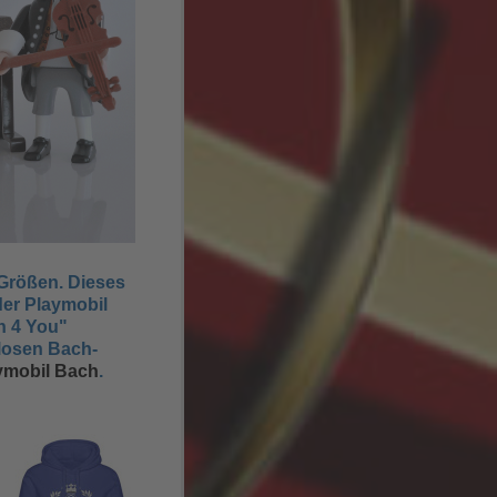
Größen.
Dieses
der Playmobil
h 4 You"
nlosen Bach-
ymobil Bach
.