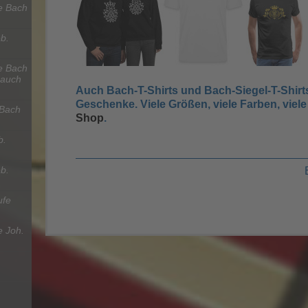
e Bach
b.
e Bach
 auch
Auch Bach-T-Shirts und Bach-Siegel-T-Shirt
Geschenke. Viele Größen, viele Farben, viele
 Bach
Shop
.
b.
b.
ufe
 Joh.