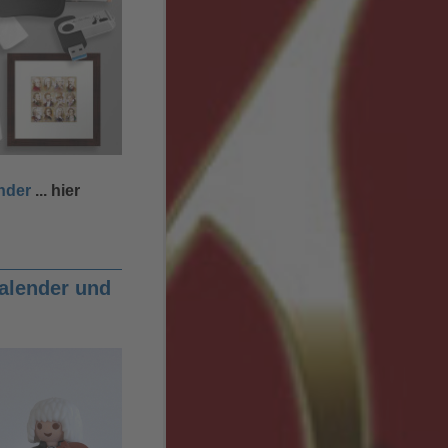
nder
... hier
alender und