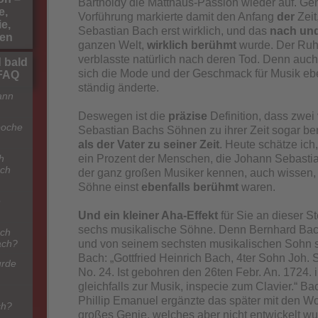
Bartholdy die Matthäus-Passion wieder auf. Ge
e,
Vorführung markierte damit den Anfang
der
Zeit
e,
Sebastian Bach erst wirklich, und das
nach un
hen
ganzen Welt,
wirklich berühmt
wurde. Der Ru
verblasste natürlich nach deren Tod. Denn auch f
 bald
sich die Mode und der Geschmack für Musik eb
-FAQ
ständig änderte.
ann
Deswegen ist die
präzise
Definition, dass zwe
poche
Sebastian Bachs Söhnen zu ihrer Zeit sogar b
als der Vater zu seiner Zeit
. Heute schätze ich,
h
ein Prozent der Menschen, die Johann Sebasti
ach
der ganz großen Musiker kennen, auch wissen,
Söhne einst
ebenfalls berühmt
waren.
e
Und ein kleiner Aha-Effekt
für Sie an dieser St
sechs musikalische Söhne. Denn Bernhard Bac
ach
ach?
und von seinem sechsten musikalischen Sohn 
Bach: „Gottfried Heinrich Bach, 4ter Sohn Joh.
urde
No. 24. Ist gebohren den 26ten Febr. An. 1724. in
gleichfalls zur Musik, inspecie zum Clavier.“ B
Phillip Emanuel ergänzte das später mit den Wo
ch?
großes Genie, welches aber nicht entwickelt wu