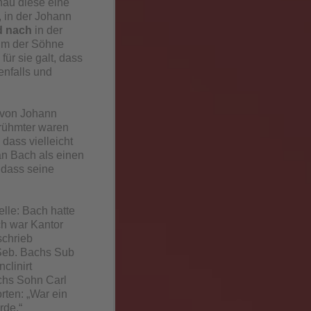
nau diese eine
, in der Johann
d nach
in der
hm der Söhne
ür sie galt, dass
enfalls und
i von Johann
erühmter waren
 dass vielleicht
an Bach als einen
 dass seine
elle: Bach hatte
h war Kantor
schrieb
 Seb. Bachs Sub
clinirt
achs Sohn Carl
rten: „War ein
rde.“