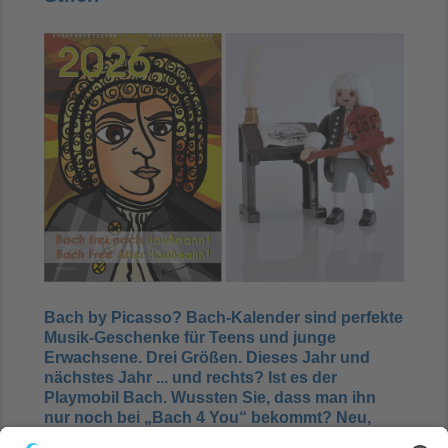
Bach by Picasso? Bach-Kalender sind perfekte
Musik-Geschenke für Teens und junge
Erwachsene. Drei Größen. Dieses Jahr und
nächstes Jahr ... und rechts? Ist es der
Playmobil Bach. Wussten Sie, dass man ihn
nur noch bei „Bach 4 You“ bekommt? Neu,
günstig und mit zwei kostenlosen, wertvollen