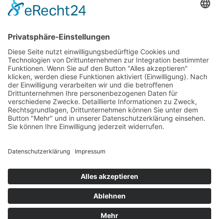
Bach-Zugaben.
Zum Shop
.
Seit wenigen Jahren erst gibt es zwei „richtige“
Bach-Siegel. „Bach 4 You“ bietet T-Shirts mit
beiden an.
Zum Shop
.
Ende der Anzeige