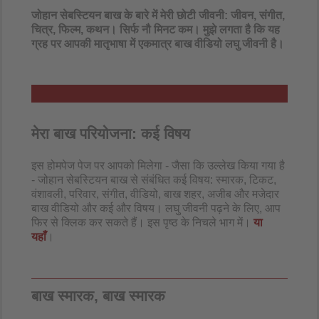
zu Ihren Aktivitäten sammeln. Bitte lesen
जोहान सेबस्टियन बाख के बारे में मेरी छोटी जीवनी: जीवन, संगीत,
Sie die Details durch und stimmen Sie
चित्र, फिल्म, कथन। सिर्फ नौ मिनट कम। मुझे लगता है कि यह
der Nutzung des Service zu, um dieses
ग्रह पर आपकी मातृभाषा में एकमात्र बाख वीडियो लघु जीवनी है।​
Video anzusehen.
Mehr Informationen
Akzeptieren
powered by
Usercentrics Consent
मेरा बाख परियोजना: कई विषय
Management Platform
&
eRecht24
इस होमपेज पेज पर आपको मिलेगा - जैसा कि उल्लेख किया गया है
- जोहान सेबस्टियन बाख से संबंधित कई विषय: स्मारक, टिकट,
वंशावली, परिवार, संगीत, वीडियो, बाख शहर, अजीब और मजेदार
बाख वीडियो और कई और विषय। लघु जीवनी पढ़ने के लिए, आप
फिर से क्लिक कर सकते हैं। इस पृष्ठ के निचले भाग में।
या
यहाँ
।
बाख स्मारक, बाख स्मारक