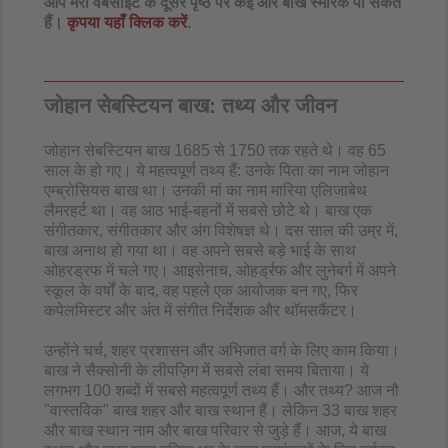
आप मेरी वेबसाइट के दूसरे पृष्ठ पर कई और बाख स्मारक पा सकते
हैं।
कृपया यहाँ क्लिक करें
.​
जोहान सेबस्टियन बाख: तथ्य और जीवन
जोहान सेबस्टियन बाख 1685 से 1750 तक रहते थे। वह 65
साल के हो गए। ये महत्वपूर्ण तथ्य हैं: उनके पिता का नाम जोहान
एम्ब्रोसियस बाख था। उनकी मां का नाम मारिया एलिजाबेथ
लैमरहर्ट था। वह आठ भाई-बहनों में सबसे छोटे थे। बाख एक
संगीतकार, संगीतकार और अंग विशेषज्ञ थे। दस साल की उम्र में,
बाख अनाथ हो गया था। वह अपने सबसे बड़े भाई के साथ
ओहरड्रफ में चले गए। आइसेनाच, ओहर्ड्रफ और लुनेबर्ग में अपने
स्कूल के वर्षों के बाद, वह पहले एक आयोजक बन गए, फिर
कपेलमिस्टर और अंत में संगीत निर्देशक और थॉमसकैंटर।
उन्होंने चर्च, शहर प्रशासन और अभिजात वर्ग के लिए काम किया।
बाख ने सैक्सोनी के लीपज़िग में सबसे लंबा समय बिताया। ये
लगभग 100 शब्दों में सबसे महत्वपूर्ण तथ्य हैं। और तथ्य? आज नौ
"वास्तविक" बाख शहर और बाख स्थान हैं। लेकिन 33 बाख शहर
और बाख स्थान नाम और बाख परिवार से जुड़े हैं। आज, ये बाख