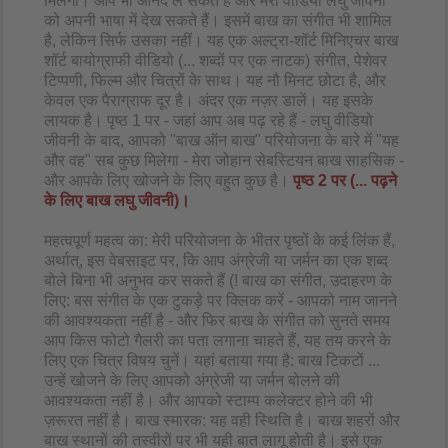
मिलेगी। आप भी आनंद ले सकते हैं और मेरी वीडियो लघु जीवनी
को अपनी भाषा में देख सकते हैं। इसमें बाख का संगीत भी शामिल
है, लेकिन सिर्फ उसका नहीं। यह एक अल्ट्रा-शॉर्ट मिनिएचर बाख
शॉर्ट बायोग्राफी वीडियो (... शब्दों पर एक नाटक) संगीत, पेशेवर
टिप्पणी, फिल्म और चित्रों के साथ। यह नौ मिनट छोटा है, और
केवल एक पैराग्राफ दूर है। अंदर एक नज़र डालें। यह इसके
लायक है। पृष्ठ 1 पर - जहां आप अब पढ़ रहे हैं - लघु वीडियो
जीवनी के बाद, आपको "बाख ऑन बाख" परियोजना के बारे में "यह
और वह" सब कुछ मिलेगा - मेरा जोहान सेबस्टियन बाख साहसिक -
और आपके लिए खोजने के लिए बहुत कुछ है।
पृष्ठ 2 पर (... पढ़ने
के लिए बाख लघु जीवनी)।
महत्वपूर्ण महत्व का: मेरी परियोजना के भीतर पृष्ठों के कई लिंक हैं,
अर्थात्, इस वेबसाइट पर, कि आप अंग्रेजी या जर्मन का एक शब्द
बोले बिना भी अनुभव कर सकते हैं (! बाख का संगीत, उदाहरण के
लिए: बस संगीत के एक टुकड़े पर क्लिक करें - आपको नाम जानने
की आवश्यकता नहीं है - और फिर बाख के संगीत को सुनते समय
आप किस फोटो गैलरी का पता लगाना चाहते हैं, यह तय करने के
लिए एक चित्र विषय चुनें। यहां बताया गया है: बाख टिकटों ...
उन्हें खोजने के लिए आपको अंग्रेजी या जर्मन बोलने की
आवश्यकता नहीं है। और आपको स्टाम्प कलेक्टर होने की भी
ज़रूरत नहीं है। बाख स्मारक: यह वही स्थिति है। बाख शहरों और
बाख स्थानों की तस्वीरों पर भी यही बात लागू होती है। इसे एक