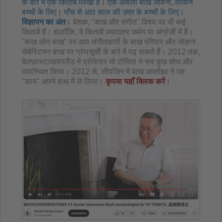
के बारे में एक किताब लिखी है। एक असली बाख जीवनी, लेकिन
बच्चों के लिए। पाँच से आठ साल की उम्र के बच्चों के लिए।
विज्ञापन का अंत
।
बेशक, "बाख और संगीत" विषय पर भी कई
किताबें हैं। हालाँकि, ये किताबें ज़्यादातर जर्मन या अंग्रेज़ी में हैं।
"बाख ऑन बाख" पर आप संगीतकारों के बाख परिवार और जोहान
सेबेस्टियन बाख पर ग्रंथसूची के बारे में पढ़ सकते हैं। 2012 तक,
बेलफ़ास्ट/आयरलैंड में प्रोफेसर यो टोमिता ने सब कुछ शोध और
व्यवस्थित किया। 2012 से, लीपज़िग में बाख आर्काइव ने यह
"काम" अपने हाथ में ले लिया।
कृपया यहाँ क्लिक करें
।