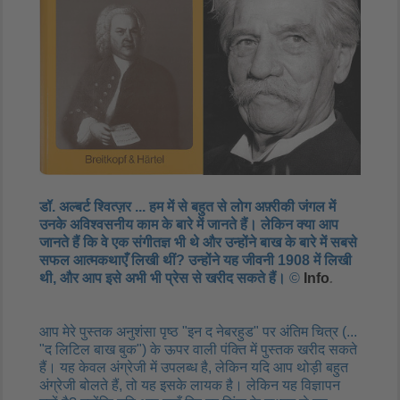
डॉ. अल्बर्ट श्वित्ज़र ... हम में से बहुत से लोग अफ़्रीकी जंगल में
उनके अविश्वसनीय काम के बारे में जानते हैं। लेकिन क्या आप
जानते हैं कि वे एक संगीतज्ञ भी थे और उन्होंने बाख के बारे में सबसे
सफल आत्मकथाएँ लिखी थीं? उन्होंने यह जीवनी 1908 में लिखी
थी, और आप इसे अभी भी प्रेस से खरीद सकते हैं।​
©
Info
.
आप मेरे पुस्तक अनुशंसा पृष्ठ "इन द नेबरहुड" पर अंतिम चित्र (...
"द लिटिल बाख बुक") के ऊपर वाली पंक्ति में पुस्तक खरीद सकते
हैं। यह केवल अंग्रेजी में उपलब्ध है, लेकिन यदि आप थोड़ी बहुत
अंग्रेजी बोलते हैं, तो यह इसके लायक है। लेकिन यह विज्ञापन