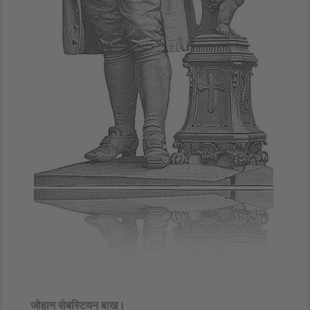
जोहान सेबस्टियन बाख।​