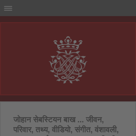
जोहान सेबस्टियन बाख ... जीवन,
परिवार, तथ्य, वीडियो, संगीत, वंशावली,